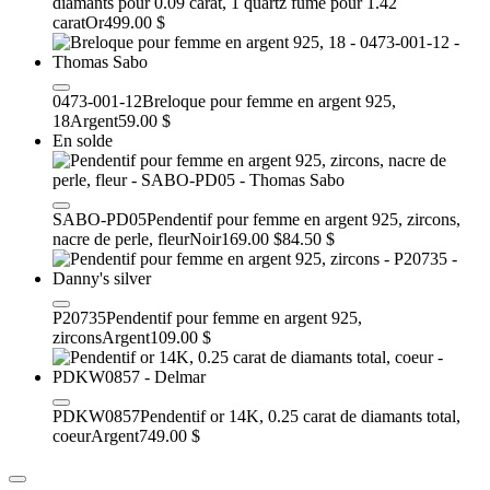
diamants pour 0.09 carat, 1 quartz fumé pour 1.42
carat
Or
499.00 $
0473-001-12
Breloque pour femme en argent 925,
18
Argent
59.00 $
En solde
SABO-PD05
Pendentif pour femme en argent 925, zircons,
nacre de perle, fleur
Noir
169.00 $
84.50 $
P20735
Pendentif pour femme en argent 925,
zircons
Argent
109.00 $
PDKW0857
Pendentif or 14K, 0.25 carat de diamants total,
coeur
Argent
749.00 $