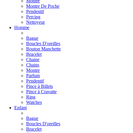
Montre
Montre De Poche
Pendentif
Percing
Nettoyeur
Homme
Bague
Boucles D'oreilles
Bouton Manchette
Bracelet
Chaine
Chains
Montre
Parfum
Pendentif
Pince à Billets
Pince à Cravatte
Ring
Watches
Enfant
Bague
Boucles D'oreilles
Bracelet