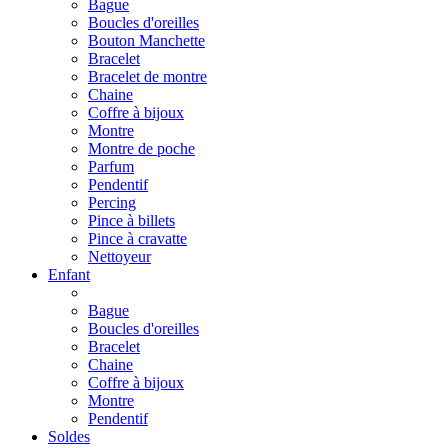
Bague
Boucles d'oreilles
Bouton Manchette
Bracelet
Bracelet de montre
Chaine
Coffre à bijoux
Montre
Montre de poche
Parfum
Pendentif
Percing
Pince à billets
Pince à cravatte
Nettoyeur
Enfant
Bague
Boucles d'oreilles
Bracelet
Chaine
Coffre à bijoux
Montre
Pendentif
Soldes