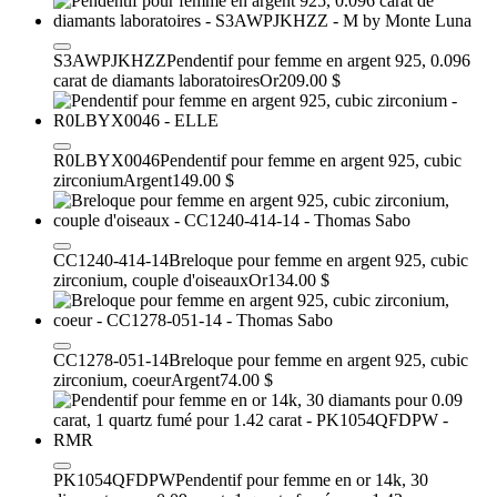
S3AWPJKHZZ
Pendentif pour femme en argent 925, 0.096
carat de diamants laboratoires
Or
209.00 $
R0LBYX0046
Pendentif pour femme en argent 925, cubic
zirconium
Argent
149.00 $
CC1240-414-14
Breloque pour femme en argent 925, cubic
zirconium, couple d'oiseaux
Or
134.00 $
CC1278-051-14
Breloque pour femme en argent 925, cubic
zirconium, coeur
Argent
74.00 $
PK1054QFDPW
Pendentif pour femme en or 14k, 30