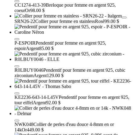
CC1274-413-39
Breloque pour femme en argent 925,
coeur
Or
98.00 $
SRN26-22
Collier pour femme en stainless
Rosé
99.00 $
P-ESPOIR
Pendentif pour femme en argent 925,
espoir
Argent
85.00 $
R0LBUY0046
Pendentif pour femme en argent 925, cubic
zirconium
Argent
129.00 $
KE2236-643-14-L45V
Pendentif pour femme en argent 925,
tour eiffel
Argent
92.00 $
NWK048
Collier de perles d'eau douce 4-8mm en or
14k
Or
449.00 $