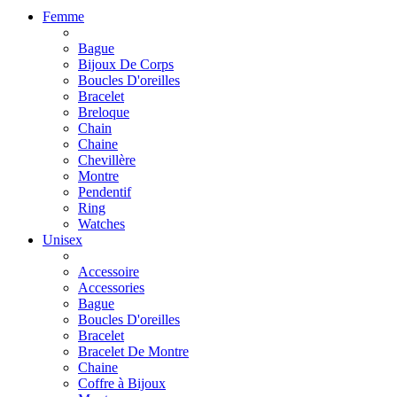
Femme
Bague
Bijoux De Corps
Boucles D'oreilles
Bracelet
Breloque
Chain
Chaine
Chevillère
Montre
Pendentif
Ring
Watches
Unisex
Accessoire
Accessories
Bague
Boucles D'oreilles
Bracelet
Bracelet De Montre
Chaine
Coffre à Bijoux