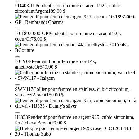
PD403-JL
Pendentif pour femme en argent 925, cubic
zirconium
Argent
189.00 $
10-1897-000-GP
Pendentif pour femme en argent 925,
coeur
Or
76.00 $
701Y6E
Pendentif pour femme en or 14k,
améthyste
Or
549.00 $
SWN117
Collier pour femme en stainless, cubic zirconium,
van cleef
Argent
150.00 $
HJ333
Pendentif pour femme en argent 925, cubic zirconium,
fer à cheval
Argent
79.00 $