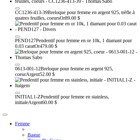
CC1236-413-39
Breloque pour femme en argent 925, trèfle à
quatres feuilles, coeurs
Or
89.00 $
PEND127
Pendentif pour femme en or 10k, 1 diamant pour
0.03 carat
Or
479.00 $
0613-001-12
Breloque pour femme en argent 925,
coeur
Argent
52.00 $
INITIAL1-Z
Pendentif pour femme en stainless,
initiale
Argent
60.00 $
Femme
Bague