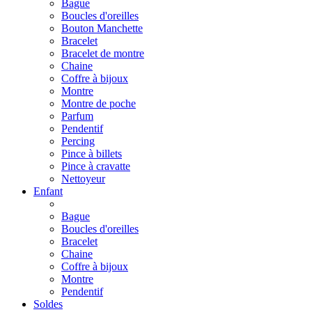
Bague
Boucles d'oreilles
Bouton Manchette
Bracelet
Bracelet de montre
Chaine
Coffre à bijoux
Montre
Montre de poche
Parfum
Pendentif
Percing
Pince à billets
Pince à cravatte
Nettoyeur
Enfant
Bague
Boucles d'oreilles
Bracelet
Chaine
Coffre à bijoux
Montre
Pendentif
Soldes