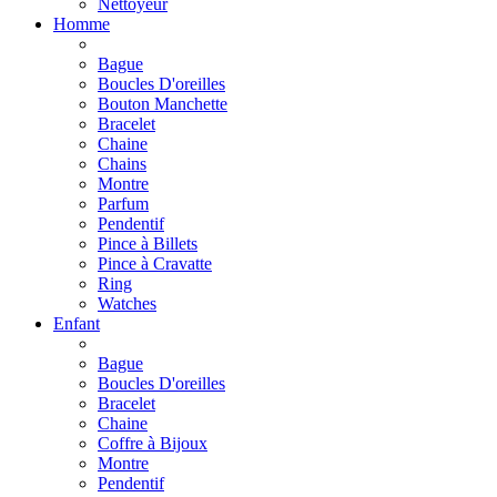
Nettoyeur
Homme
Bague
Boucles D'oreilles
Bouton Manchette
Bracelet
Chaine
Chains
Montre
Parfum
Pendentif
Pince à Billets
Pince à Cravatte
Ring
Watches
Enfant
Bague
Boucles D'oreilles
Bracelet
Chaine
Coffre à Bijoux
Montre
Pendentif