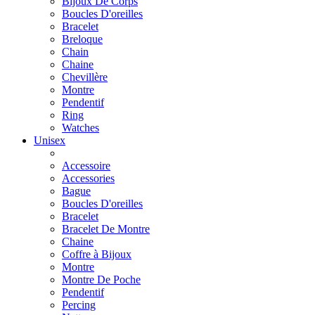
Bijoux De Corps
Boucles D'oreilles
Bracelet
Breloque
Chain
Chaine
Chevillère
Montre
Pendentif
Ring
Watches
Unisex
Accessoire
Accessories
Bague
Boucles D'oreilles
Bracelet
Bracelet De Montre
Chaine
Coffre à Bijoux
Montre
Montre De Poche
Pendentif
Percing