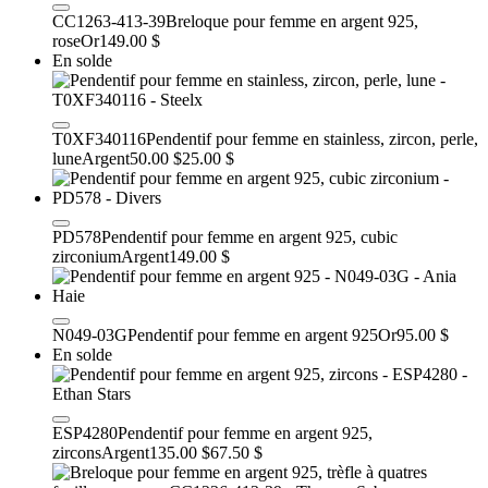
CC1263-413-39
Breloque pour femme en argent 925,
rose
Or
149.00 $
En solde
T0XF340116
Pendentif pour femme en stainless, zircon, perle,
lune
Argent
50.00 $
25.00 $
PD578
Pendentif pour femme en argent 925, cubic
zirconium
Argent
149.00 $
N049-03G
Pendentif pour femme en argent 925
Or
95.00 $
En solde
ESP4280
Pendentif pour femme en argent 925,
zircons
Argent
135.00 $
67.50 $