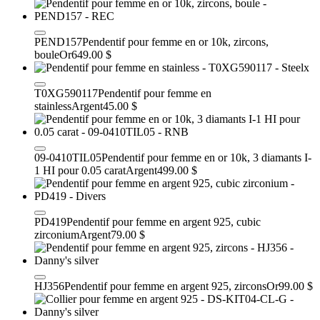
PEND157
Pendentif pour femme en or 10k, zircons,
boule
Or
649.00 $
T0XG590117
Pendentif pour femme en
stainless
Argent
45.00 $
09-0410TIL05
Pendentif pour femme en or 10k, 3 diamants I-
1 HI pour 0.05 carat
Argent
499.00 $
PD419
Pendentif pour femme en argent 925, cubic
zirconium
Argent
79.00 $
HJ356
Pendentif pour femme en argent 925, zircons
Or
99.00 $