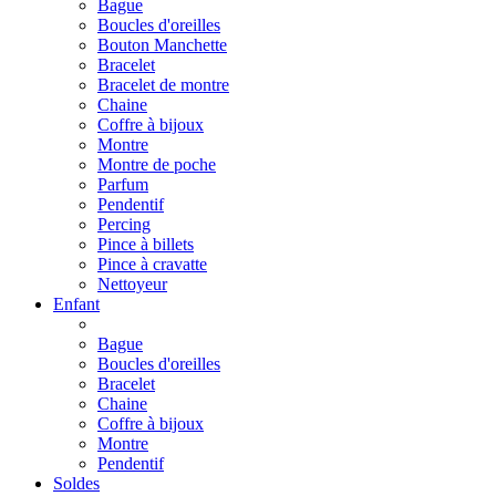
Bague
Boucles d'oreilles
Bouton Manchette
Bracelet
Bracelet de montre
Chaine
Coffre à bijoux
Montre
Montre de poche
Parfum
Pendentif
Percing
Pince à billets
Pince à cravatte
Nettoyeur
Enfant
Bague
Boucles d'oreilles
Bracelet
Chaine
Coffre à bijoux
Montre
Pendentif
Soldes