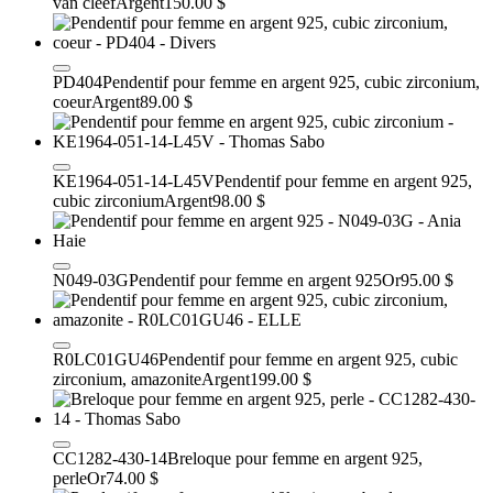
van cleef
Argent
150.00 $
PD404
Pendentif pour femme en argent 925, cubic zirconium,
coeur
Argent
89.00 $
KE1964-051-14-L45V
Pendentif pour femme en argent 925,
cubic zirconium
Argent
98.00 $
N049-03G
Pendentif pour femme en argent 925
Or
95.00 $
R0LC01GU46
Pendentif pour femme en argent 925, cubic
zirconium, amazonite
Argent
199.00 $
CC1282-430-14
Breloque pour femme en argent 925,
perle
Or
74.00 $