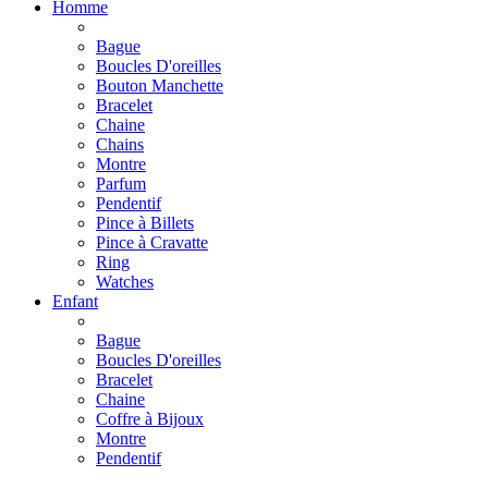
Homme
Bague
Boucles D'oreilles
Bouton Manchette
Bracelet
Chaine
Chains
Montre
Parfum
Pendentif
Pince à Billets
Pince à Cravatte
Ring
Watches
Enfant
Bague
Boucles D'oreilles
Bracelet
Chaine
Coffre à Bijoux
Montre
Pendentif