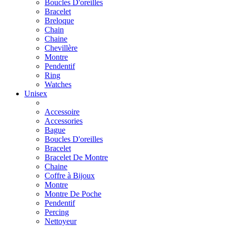
Boucles D'oreilles
Bracelet
Breloque
Chain
Chaine
Chevillère
Montre
Pendentif
Ring
Watches
Unisex
Accessoire
Accessories
Bague
Boucles D'oreilles
Bracelet
Bracelet De Montre
Chaine
Coffre à Bijoux
Montre
Montre De Poche
Pendentif
Percing
Nettoyeur