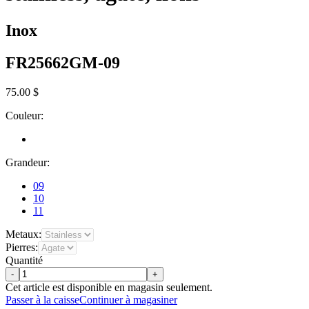
Inox
FR25662GM-09
75.00 $
Couleur:
Grandeur:
09
10
11
Metaux:
Pierres:
Quantité
-
+
Cet article est disponible en magasin seulement.
Passer à la caisse
Continuer à magasiner