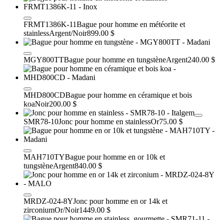
FRMT1386K-11
Bague pour homme en météorite et
stainless
Argent/Noir
899.00 $
MGY800TT
Bague pour homme en tungstène
Argent
240.00 $
MHD800CD
Bague pour homme en céramique et bois
koa
Noir
200.00 $
SMR78-10
Jonc pour homme en stainless
Or
75.00 $
MAH710TY
Bague pour homme en or 10k et
tungstène
Argent
840.00 $
MRDZ-024-8Y
Jonc pour homme en or 14k et
zirconium
Or/Noir
1449.00 $