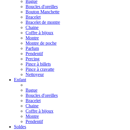
Bague
Boucles d'oreilles
Bouton Manchette
Bracelet
Bracelet de montre
Chaine
Coffre à bijoux
Montre
Montre de poche
Parfum
Pendentif
Percing
Pince à billets
Pince à cravatte
Nettoyeur
Enfant
Bague
Boucles d'oreilles
Bracelet
Chaine
Coffre à bijoux
Montre
Pendentif
Soldes