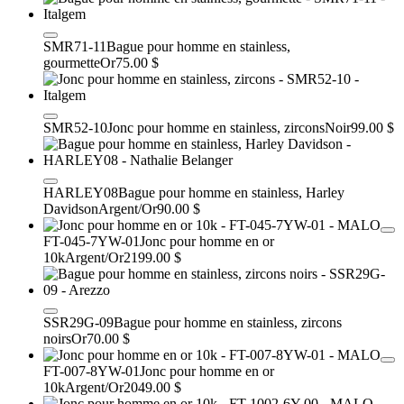
SMR71-11
Bague pour homme en stainless,
gourmette
Or
75.00 $
SMR52-10
Jonc pour homme en stainless, zircons
Noir
99.00 $
HARLEY08
Bague pour homme en stainless, Harley
Davidson
Argent/Or
90.00 $
FT-045-7YW-01
Jonc pour homme en or
10k
Argent/Or
2199.00 $
SSR29G-09
Bague pour homme en stainless, zircons
noirs
Or
70.00 $
FT-007-8YW-01
Jonc pour homme en or
10k
Argent/Or
2049.00 $