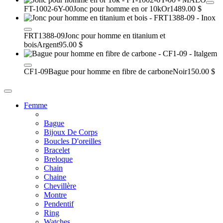
FT-1002-6Y-00
Jonc pour homme en or 10k
Or
1489.00 $
FRT1388-09
Jonc pour homme en titanium et
bois
Argent
95.00 $
CF1-09
Bague pour homme en fibre de carbone
Noir
150.00 $
Femme
Bague
Bijoux De Corps
Boucles D'oreilles
Bracelet
Breloque
Chain
Chaine
Chevillère
Montre
Pendentif
Ring
Watches