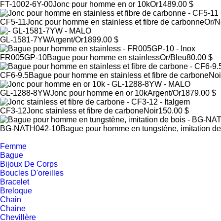
FT-1002-6Y-00
Jonc pour homme en or 10k
Or
1489.00 $
CF5-11
Jonc pour homme en stainless et fibre de carbonne
Or/N
GL-1581-7YW
Argent/Or
1899.00 $
FR005GP-10
Bague pour homme en stainless
Or/Bleu
80.00 $
CF6-9.5
Bague pour homme en stainless et fibre de carbone
Noi
GL-1288-8YW
Jonc pour homme en or 10k
Argent/Or
1879.00 $
CF3-12
Jonc stainless et fibre de carbone
Noir
150.00 $
BG-NATH042-10
Bague pour homme en tungstène, imitation de
Femme
Bague
Bijoux De Corps
Boucles D'oreilles
Bracelet
Breloque
Chain
Chaine
Chevillère