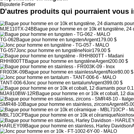
Bijouterie Fortier
D'autres produits qui pourraient vous i
MJE110TX-24B
Bague pour homme en or 10k et tungstène, 24 d
TG-062
Bague pour homme en tungsten
Argent
179.00 $
TG-057
Jonc pour homme en tungstène
Noir
179.00 $
RHH800TT
Bague pour homme en tungstène
Argent
200.00 $
FR003K-09
Bague pour homme en stainless
Argent/Noir
80.00 $
TANT-006-6
Jonc pour homme en tantalum
Argent
399.00 $
MJA910BW-12R
Bague pour homme en or 10k et cobalt, 12 dia
SMR48-10
Bague pour homme en stainless, zircons
Argent
45.0
MBL710CP
Bague pour homme en or 10k et céramique
Noir/ros
HARLEY09
Bague pour homme en stainless, Harley Davidson
A