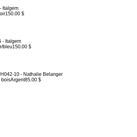
oir
150.00 $
r/bleu
150.00 $
 bois
Argent
85.00 $