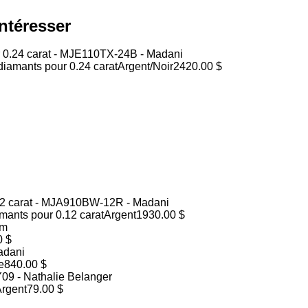
ntéresser
iamants pour 0.24 carat
Argent/Noir
2420.00 $
mants pour 0.12 carat
Argent
1930.00 $
0 $
e
840.00 $
rgent
79.00 $