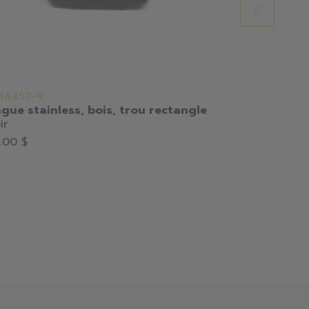
14457-9
FR129K-09
gue stainless, bois, trou rectangle
Bague pour
ir
nacre
Noir
.00 $
75.00 $