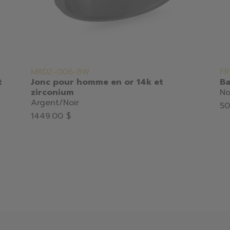
MRDZ-006-8W
FR
t
Jonc pour homme en or 14k et
Ba
zirconium
No
Argent/Noir
50
1449.00 $