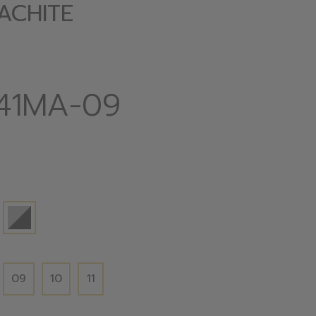
ACHITE
841MA-09
09
10
11