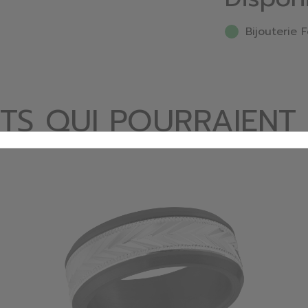
Bijouterie F
TS QUI POURRAIENT