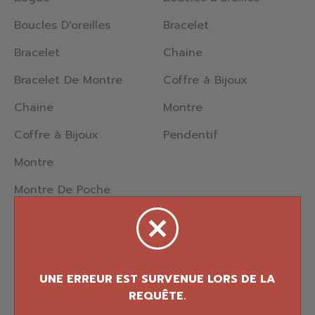
Boucles D'oreilles
Bracelet
Bracelet
Chaine
Bracelet De Montre
Coffre à Bijoux
Chaine
Montre
Coffre à Bijoux
Pendentif
Montre
Montre De Poche
Pendentif
Percing
Nettoyeur
© 2026 Bijouterie Fortier Design. Tous droits
réservés.