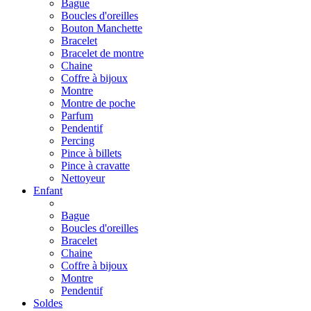
Bague
Boucles d'oreilles
Bouton Manchette
Bracelet
Bracelet de montre
Chaine
Coffre à bijoux
Montre
Montre de poche
Parfum
Pendentif
Percing
Pince à billets
Pince à cravatte
Nettoyeur
Enfant
Bague
Boucles d'oreilles
Bracelet
Chaine
Coffre à bijoux
Montre
Pendentif
Soldes