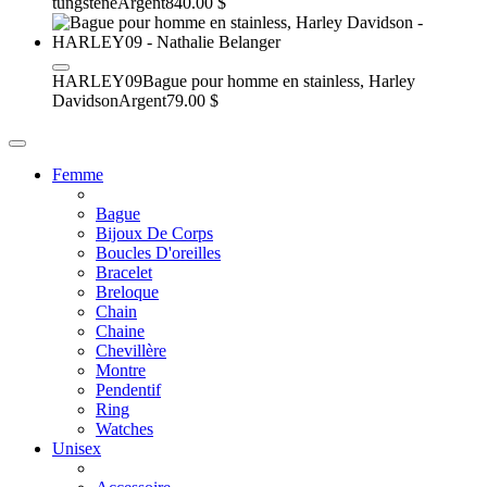
tungstène
Argent
840.00 $
HARLEY09
Bague pour homme en stainless, Harley
Davidson
Argent
79.00 $
Femme
Bague
Bijoux De Corps
Boucles D'oreilles
Bracelet
Breloque
Chain
Chaine
Chevillère
Montre
Pendentif
Ring
Watches
Unisex