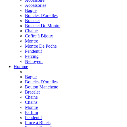
Accessoire
Accessories
Bague
Boucles D'oreilles
Bracelet
Bracelet De Montre
Chaine
Coffre à Bijoux
Montre
Montre De Poche
Pendentif
Percing
Nettoyeur
Homme
Bague
Boucles D'oreilles
Bouton Manchette
Bracelet
Chaine
Chains
Montre
Parfum
Pendentif
Pince à Billets