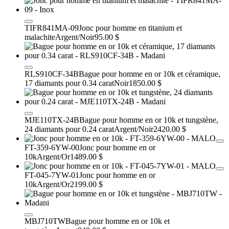
TIFR841MA-09
Jonc pour homme en titanium et
malachite
Argent/Noir
95.00 $
RLS910CF-34B
Bague pour homme en or 10k et céramique,
17 diamants pour 0.34 carat
Noir
1850.00 $
MJE110TX-24B
Bague pour homme en or 10k et tungstène,
24 diamants pour 0.24 carat
Argent/Noir
2420.00 $
FT-359-6YW-00
Jonc pour homme en or
10k
Argent/Or
1489.00 $
FT-045-7YW-01
Jonc pour homme en or
10k
Argent/Or
2199.00 $
MBJ710TW
Bague pour homme en or 10k et