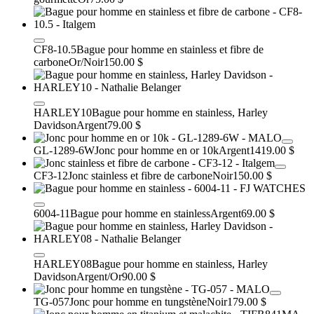
CF8-10.5
Bague pour homme en stainless et fibre de
carbone
Or/Noir
150.00 $
HARLEY10
Bague pour homme en stainless, Harley
Davidson
Argent
79.00 $
GL-1289-6W
Jonc pour homme en or 10k
Argent
1419.00 $
CF3-12
Jonc stainless et fibre de carbone
Noir
150.00 $
6004-11
Bague pour homme en stainless
Argent
69.00 $
HARLEY08
Bague pour homme en stainless, Harley
Davidson
Argent/Or
90.00 $
TG-057
Jonc pour homme en tungstène
Noir
179.00 $