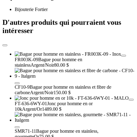
Bijouterie Fortier
D'autres produits qui pourraient vous
intéresser
FR003K-09
Bague pour homme en
stainless
Argent/Noir
80.00 $
CF10-9
Bague pour homme en stainless et fibre de
carbone
Argent/Noir
150.00 $
FT-636-6WY-01
Jonc pour homme en or
10k
Argent/Or
1489.00 $
SMR71-11
Bague pour homme en stainless,
gourmette
Or
75.00 $