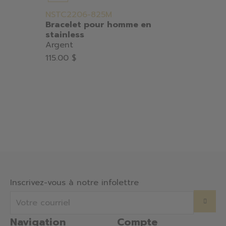
NSTC2206-825M
SLB60
Bracelet pour homme en
Brace
stainless
stainl
Argent
Or/Noi
115.00 $
150.00
Inscrivez-vous à notre infolettre
Navigation
Compte