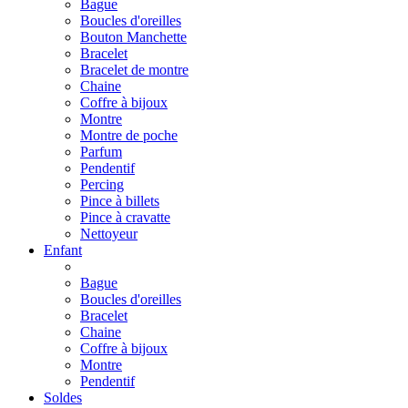
Bague
Boucles d'oreilles
Bouton Manchette
Bracelet
Bracelet de montre
Chaine
Coffre à bijoux
Montre
Montre de poche
Parfum
Pendentif
Percing
Pince à billets
Pince à cravatte
Nettoyeur
Enfant
Bague
Boucles d'oreilles
Bracelet
Chaine
Coffre à bijoux
Montre
Pendentif
Soldes