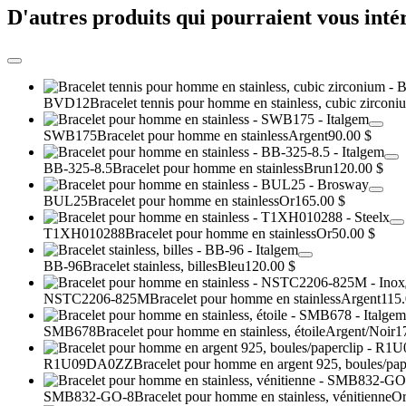
D'autres produits qui pourraient vous inté
BVD12
Bracelet tennis pour homme en stainless, cubic zirconi
SWB175
Bracelet pour homme en stainless
Argent
90.00 $
BB-325-8.5
Bracelet pour homme en stainless
Brun
120.00 $
BUL25
Bracelet pour homme en stainless
Or
165.00 $
T1XH010288
Bracelet pour homme en stainless
Or
50.00 $
BB-96
Bracelet stainless, billes
Bleu
120.00 $
NSTC2206-825M
Bracelet pour homme en stainless
Argent
115.
SMB678
Bracelet pour homme en stainless, étoile
Argent/Noir
1
R1U09DA0ZZ
Bracelet pour homme en argent 925, boules/pap
SMB832-GO-8
Bracelet pour homme en stainless, vénitienne
O