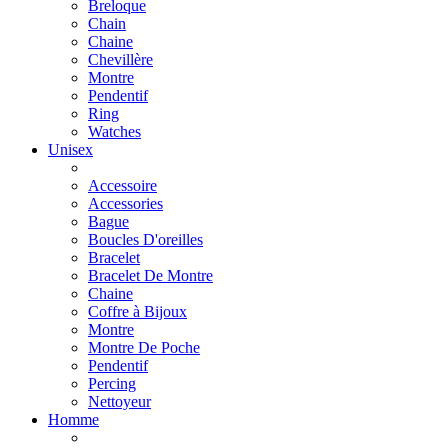
Breloque
Chain
Chaine
Chevillère
Montre
Pendentif
Ring
Watches
Unisex
Accessoire
Accessories
Bague
Boucles D'oreilles
Bracelet
Bracelet De Montre
Chaine
Coffre à Bijoux
Montre
Montre De Poche
Pendentif
Percing
Nettoyeur
Homme