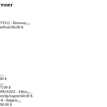
resser
um
Noir
166.00 $
00 $
75.00 $
erclip
Argent
160.00 $
r
90.00 $