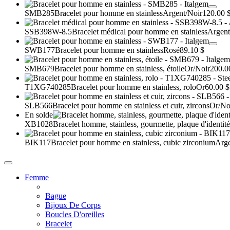
SMB285
Bracelet pour homme en stainless
Argent/Noir
120.00 
SSB398W-8.5
Bracelet médical pour homme en stainless
Argent
SWB177
Bracelet pour homme en stainless
Rosé
89.10 $
SMB679
Bracelet pour homme en stainless, étoile
Or/Noir
200.0
T1XG740285
Bracelet pour homme en stainless, rolo
Or
60.00 $
SLB566
Bracelet pour homme en stainless et cuir, zircons
Or/No
En solde
XB1028
Bracelet homme, stainless, gourmette, plaque d'identité
BIK117
Bracelet pour homme en stainless, cubic zirconium
Arg
Femme
Bague
Bijoux De Corps
Boucles D'oreilles
Bracelet