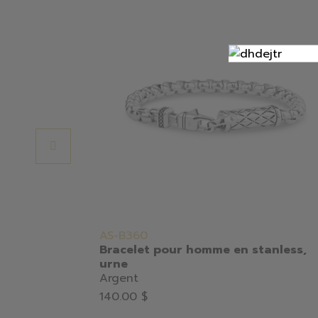
AS-B360
Bracelet pour homme en stanless,
urne
Argent
140.00 $