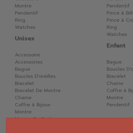
Montre
Pendentif
Pendentif
Pince à Bil
Ring
Pince à Cr
Watches
Ring
Watches
Unisex
Enfant
Accessoire
Accessories
Bague
Bague
Boucles D'o
Boucles D'oreilles
Bracelet
Bracelet
Chaine
Bracelet De Montre
Coffre à Bi
Chaine
Montre
Coffre à Bijoux
Pendentif
Montre
Montre De Poche
Pendentif