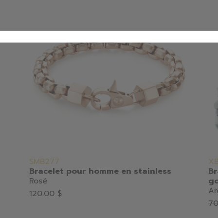
SMB277
XB
Bracelet pour homme en stainless
Br
Rosé
go
Ar
120.00 $
70