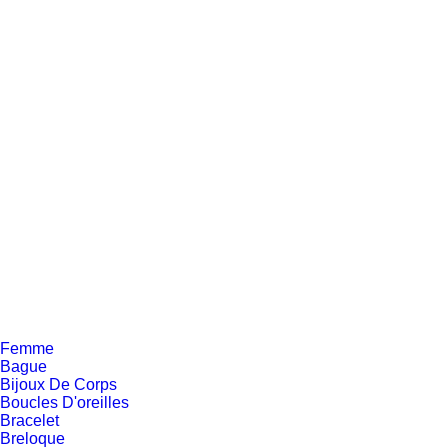
T1XH010288
Bracelet pour homme en
stainless
Or
50.00 $
Femme
Bague
Bijoux De Corps
Boucles D'oreilles
Bracelet
Breloque