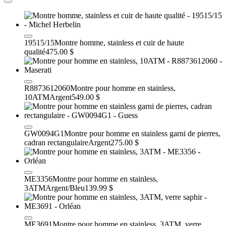
19515/15
Montre homme, stainless et cuir de haute
qualité
475.00 $
R8873612060
Montre pour homme en stainless,
10ATM
Argent
549.00 $
GW0094G1
Montre pour homme en stainless garni de pierres,
cadran rectangulaire
Argent
275.00 $
ME3356
Montre pour homme en stainless,
3ATM
Argent/Bleu
139.99 $
ME3691
Montre pour homme en stainless, 3ATM, verre