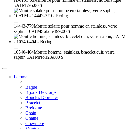
NJ0151-53X
Montre pour homme en stainless, automatique,
5ATM
595.00 $
14443-779
Montre solaire pour homme en stainless, verre
saphir, 10ATM
Solaire
399.00 $
10540-404
Montre homme, stainless, bracelet cuir, verre
saphir, 5ATM
Noir
239.00 $
Femme
Bague
Bijoux De Corps
Boucles D'oreilles
Bracelet
Breloque
Chain
Chaine
Chevillère
Montre