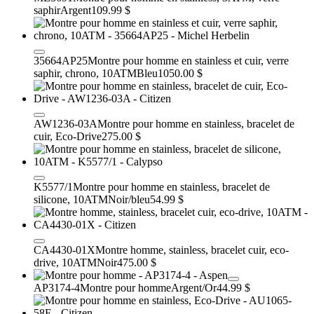
saphir
Argent
109.99 $
35664AP25
Montre pour homme en stainless et cuir, verre
saphir, chrono, 10ATM
Bleu
1050.00 $
AW1236-03A
Montre pour homme en stainless, bracelet de
cuir, Eco-Drive
275.00 $
K5577/1
Montre pour homme en stainless, bracelet de
silicone, 10ATM
Noir/bleu
54.99 $
CA4430-01X
Montre homme, stainless, bracelet cuir, eco-
drive, 10ATM
Noir
475.00 $
AP3174-4
Montre pour homme
Argent/Or
44.99 $