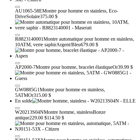
AU1065-58E
Montre pour homme en stainless, Eco-
Drive
Solaire
375.00 $
R8823140001
Montre automatique pour homme en stainless,
10ATM, verre saphir
Argent/Bleu
679.00 $
AP2000-7
Montre pour homme, bracelet élastique
Or
39.99 $
GW0885G1
Montre pour homme en stainless,
5ATM
Or
315.00 $
En solde
W20213S04N
Montre homme, stainless
Bonze
antique
229.00 $
114.50 $