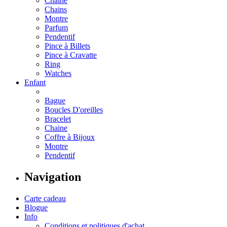
Chaine
Chains
Montre
Parfum
Pendentif
Pince à Billets
Pince à Cravatte
Ring
Watches
Enfant
Bague
Boucles D'oreilles
Bracelet
Chaine
Coffre à Bijoux
Montre
Pendentif
Navigation
Carte cadeau
Blogue
Info
Conditions et politiques d'achat