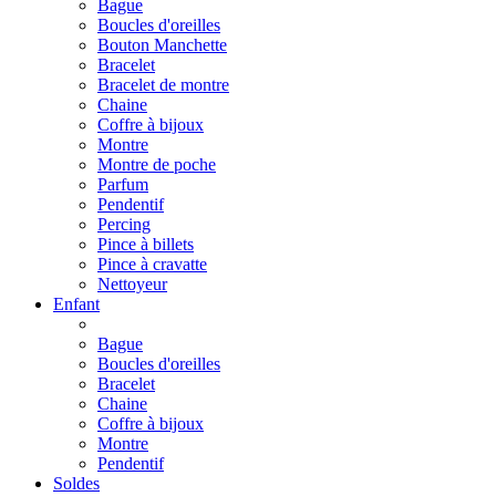
Bague
Boucles d'oreilles
Bouton Manchette
Bracelet
Bracelet de montre
Chaine
Coffre à bijoux
Montre
Montre de poche
Parfum
Pendentif
Percing
Pince à billets
Pince à cravatte
Nettoyeur
Enfant
Bague
Boucles d'oreilles
Bracelet
Chaine
Coffre à bijoux
Montre
Pendentif
Soldes