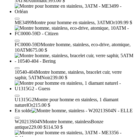
5ATM
Automatic
595.00 $
ME3499
Montre pour homme en stainless, 3ATM
Or
109.99 $
FC0000-59D
Montre homme, stainless, eco-drive, atomique,
10ATM
675.00 $
10540-404
Montre homme, stainless, bracelet cuir, verre
saphir, 5ATM
Noir
239.00 $
U1315G2
Montre pour homme en stainless, 1 diamant
naturel
Or
215.00 $
En solde
W20213S04N
Montre homme, stainless
Bonze
antique
229.00 $
114.50 $