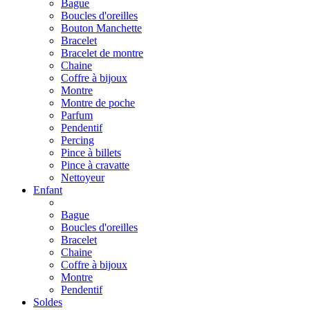
Bague
Boucles d'oreilles
Bouton Manchette
Bracelet
Bracelet de montre
Chaine
Coffre à bijoux
Montre
Montre de poche
Parfum
Pendentif
Percing
Pince à billets
Pince à cravatte
Nettoyeur
Enfant
Bague
Boucles d'oreilles
Bracelet
Chaine
Coffre à bijoux
Montre
Pendentif
Soldes