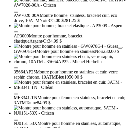
AW7020-00A
Montre homme, stainless, bracelet cuir, eco-
drive, 10ATM
Noir
375.00 $
281.25 $
AP3009
Montre pour homme, bracelet
élastique
Argent/Or
34.99 $
GW0978G4
Montre pour homme en stainless
Noir
230.00 $
35664AP25
Montre pour homme en stainless et cuir, verre
saphir, chrono, 10ATM
Bleu
1050.00 $
ME3341-TN
Montre pour femme en stainless, bracelet en cuir,
3ATM
Tanne
84.99 $
NJ0151-53X
Montre pour homme en stainless, automatique,