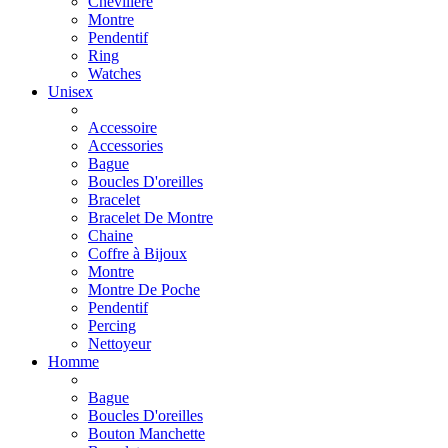
Chevillère
Montre
Pendentif
Ring
Watches
Unisex
Accessoire
Accessories
Bague
Boucles D'oreilles
Bracelet
Bracelet De Montre
Chaine
Coffre à Bijoux
Montre
Montre De Poche
Pendentif
Percing
Nettoyeur
Homme
Bague
Boucles D'oreilles
Bouton Manchette