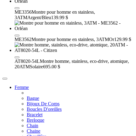
ME3356
Montre pour homme en stainless,
3ATM
Argent/Bleu
139.99 $
ME3562
Montre pour homme en stainless, 3ATM
Or
129.99 $
AT8020-54L
Montre homme, stainless, eco-drive, atomique,
20ATM
Solaire
695.00 $
Femme
Bague
Bijoux De Corps
Boucles D'oreilles
Bracelet
Breloque
Chain
Chaine