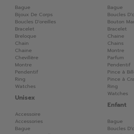
Bague
Bague
Bijoux De Corps
Boucles D'o
Boucles D'oreilles
Bouton Ma
Bracelet
Bracelet
Breloque
Chaine
Chain
Chains
Chaine
Montre
Chevillère
Parfum
Montre
Pendentif
Pendentif
Pince à Bil
Ring
Pince à Cr
Watches
Ring
Watches
Unisex
Enfant
Accessoire
Accessories
Bague
Bague
Boucles D'o