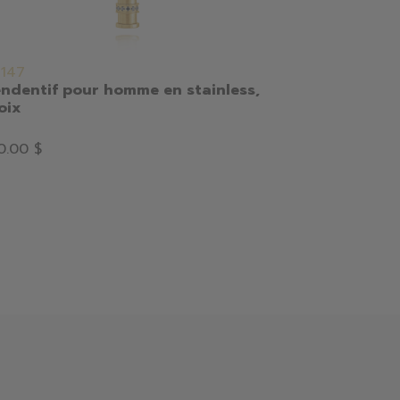
147
NSTC026K-
ndentif pour homme en stainless,
Pendantif s
oix
Noir
195.00 $
97.
0.00 $