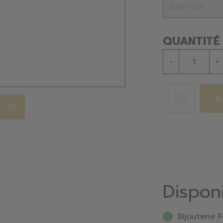
QUANTITÉ
-
+
A
Dispon
Bijouterie F