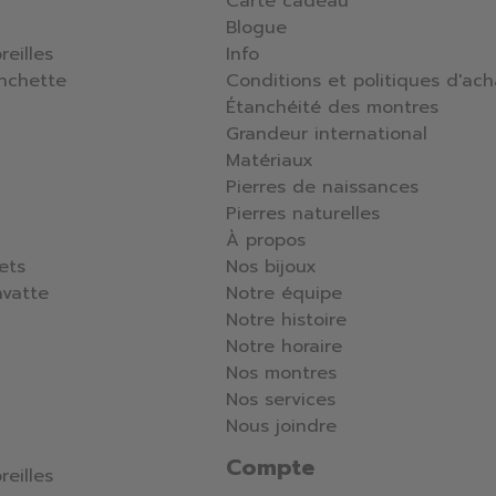
Carte cadeau
Blogue
reilles
Info
nchette
Conditions et politiques d'ach
Étanchéité des montres
Grandeur international
Matériaux
Pierres de naissances
Pierres naturelles
À propos
lets
Nos bijoux
avatte
Notre équipe
Notre histoire
Notre horaire
Nos montres
Nos services
Nous joindre
Compte
reilles