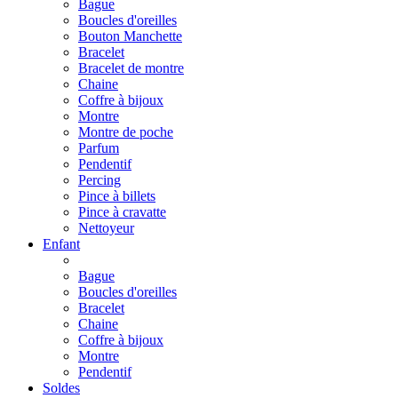
Bague
Boucles d'oreilles
Bouton Manchette
Bracelet
Bracelet de montre
Chaine
Coffre à bijoux
Montre
Montre de poche
Parfum
Pendentif
Percing
Pince à billets
Pince à cravatte
Nettoyeur
Enfant
Bague
Boucles d'oreilles
Bracelet
Chaine
Coffre à bijoux
Montre
Pendentif
Soldes