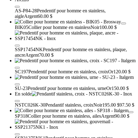
AS-P84-28
Pendentif pour homme en stainless,
aigle
Argent
60.00 $
BIK05
Collier pour homme en stainless
Noir
100.00 $
SSP17454NK
Pendentif pour homme en stainless, plaque,
ancre
Argent
70.00 $
SC197
Pendentif pour homme en stainless, croix
Or
120.00 $
SU-23
Pendentif pour homme en stainless, urne
Or
150.00 $
En solde
NSTC026K-30
Pendantif stainless, croix
Noir
195.00 $
97.50 $
SP318
Collier pour homme en stainless, ailes
Argent
90.00 $