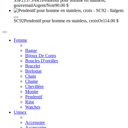
SSP21375NK1
Pendentif pour homme en stainless,
gouvernail
Argent/Noir
90.00 $
SC92
Pendentif pour homme en stainless, croix
Or
114.00 $
Femme
Bague
Bijoux De Corps
Boucles D'oreilles
Bracelet
Breloque
Chain
Chaine
Chevillère
Montre
Pendentif
Ring
Watches
Unisex
Accessoire
Accessories