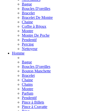
Bague
Boucles D'oreilles
Bracelet
Bracelet De Montre
Chaine
Coffre à Bijoux
Montre
Montre De Poche
Pendentif
Percing
Nettoyeur
Homme
Bague
Boucles D'oreilles
Bouton Manchette
Bracelet
Chaine
Chains
Montre
Parfum
Pendentif
Pince à Billets
Pince à Cravatte