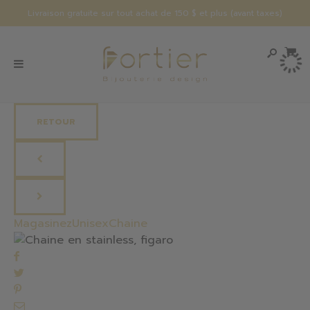
Livraison gratuite sur tout achat de 150 $ et plus (avant taxes)
RETOUR
Magasinez
Unisex
Chaine