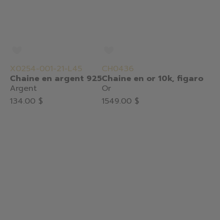
X0254-001-21-L45
CH0436
Chaine en argent 925
Chaine en or 10k, figaro
Argent
Or
134.00 $
1549.00 $