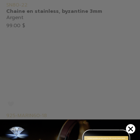
SN80-22
Chaine en stainless, byzantine 3mm
Argent
99.00 $
925-MARIN60-18
Chaine en argent 925, marina
Argent
369.00 $