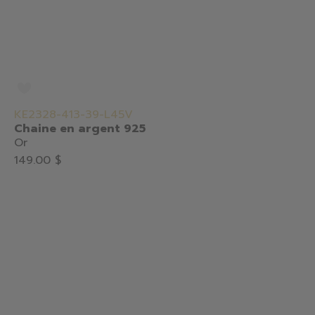
KE2328-413-39-L45V
Chaine en argent 925
Or
149.00 $