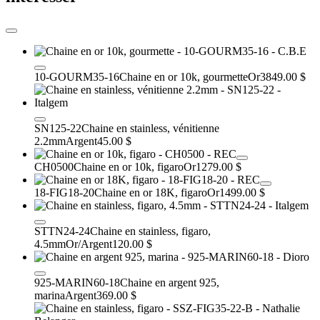
10-GOURM35-16
Chaine en or 10k, gourmette
Or
3849.00 $
SN125-22
Chaine en stainless, vénitienne
2.2mm
Argent
45.00 $
CH0500
Chaine en or 10k, figaro
Or
1279.00 $
18-FIG18-20
Chaine en or 18K, figaro
Or
1499.00 $
STTN24-24
Chaine en stainless, figaro,
4.5mm
Or/Argent
120.00 $
925-MARIN60-18
Chaine en argent 925,
marina
Argent
369.00 $