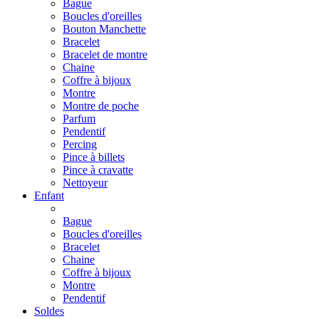
Bague
Boucles d'oreilles
Bouton Manchette
Bracelet
Bracelet de montre
Chaine
Coffre à bijoux
Montre
Montre de poche
Parfum
Pendentif
Percing
Pince à billets
Pince à cravatte
Nettoyeur
Enfant
Bague
Boucles d'oreilles
Bracelet
Chaine
Coffre à bijoux
Montre
Pendentif
Soldes