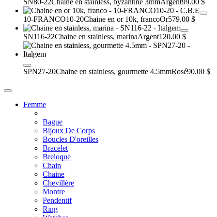
SN80-22
Chaine en stainless, byzantine 3mm
Argent
99.00 $
10-FRANCO10-20
Chaine en or 10k, franco
Or
579.00 $
SN116-22
Chaine en stainless, marina
Argent
120.00 $
SPN27-20
Chaine en stainless, gourmette 4.5mm
Rosé
90.00 $
Femme
Bague
Bijoux De Corps
Boucles D'oreilles
Bracelet
Breloque
Chain
Chaine
Chevillère
Montre
Pendentif
Ring