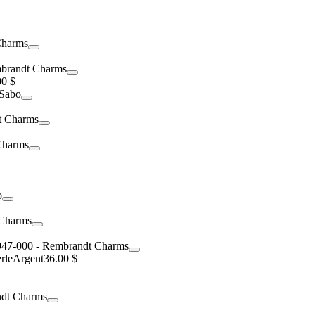
00 $
rle
Argent
36.00 $