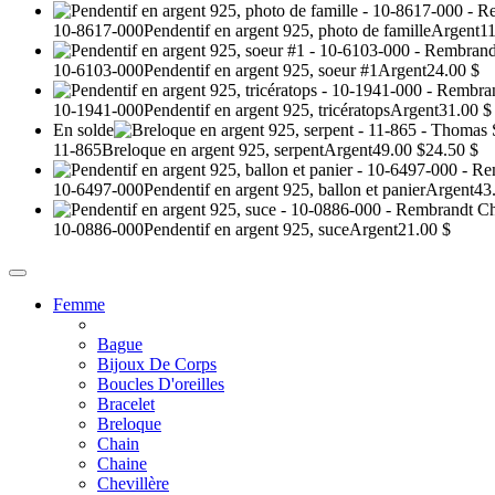
10-8617-000
Pendentif en argent 925, photo de famille
Argent
11
10-6103-000
Pendentif en argent 925, soeur #1
Argent
24.00 $
10-1941-000
Pendentif en argent 925, tricératops
Argent
31.00 $
En solde
11-865
Breloque en argent 925, serpent
Argent
49.00 $
24.50 $
10-6497-000
Pendentif en argent 925, ballon et panier
Argent
43
10-0886-000
Pendentif en argent 925, suce
Argent
21.00 $
Femme
Bague
Bijoux De Corps
Boucles D'oreilles
Bracelet
Breloque
Chain
Chaine
Chevillère