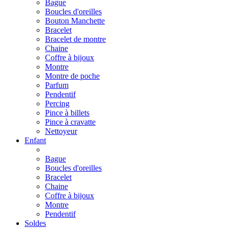
Bague
Boucles d'oreilles
Bouton Manchette
Bracelet
Bracelet de montre
Chaine
Coffre à bijoux
Montre
Montre de poche
Parfum
Pendentif
Percing
Pince à billets
Pince à cravatte
Nettoyeur
Enfant
Bague
Boucles d'oreilles
Bracelet
Chaine
Coffre à bijoux
Montre
Pendentif
Soldes