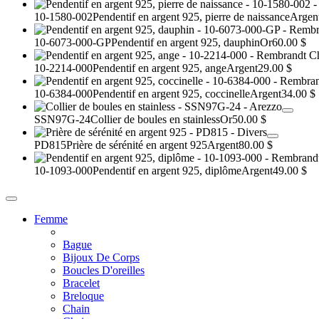
10-1580-002
Pendentif en argent 925, pierre de naissance
Argen
10-6073-000-GP
Pendentif en argent 925, dauphin
Or
60.00 $
10-2214-000
Pendentif en argent 925, ange
Argent
29.00 $
10-6384-000
Pendentif en argent 925, coccinelle
Argent
34.00 $
SSN97G-24
Collier de boules en stainless
Or
50.00 $
PD815
Prière de sérénité en argent 925
Argent
80.00 $
10-1093-000
Pendentif en argent 925, diplôme
Argent
49.00 $
Femme
Bague
Bijoux De Corps
Boucles D'oreilles
Bracelet
Breloque
Chain