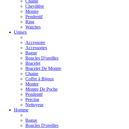
Chaine
Chevillère
Montre
Pendentif
Ring
Watches
Unisex
Accessoire
Accessories
Bague
Boucles D'oreilles
Bracelet
Bracelet De Montre
Chaine
Coffre à Bijoux
Montre
Montre De Poche
Pendentif
Percing
Nettoyeur
Homme
Bague
Boucles D'oreilles