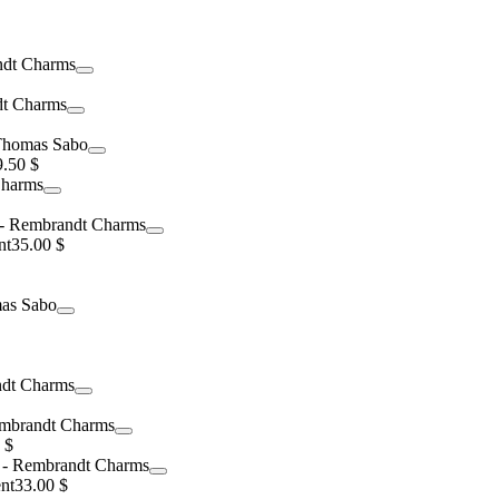
9.50 $
nt
35.00 $
 $
nt
33.00 $