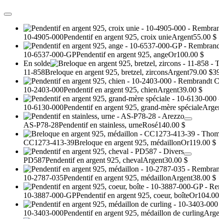
10-4905-000
Pendentif en argent 925, croix unie
Argent
55.00 $
10-6537-000-GP
Pendentif en argent 925, ange
Or
100.00 $
En solde
11-858
Breloque en argent 925, bretzel, zircons
Argent
79.00 $
3
10-2403-000
Pendentif en argent 925, chien
Argent
39.00 $
10-6130-000
Pendentif en argent 925, grand-mère spéciale
Arge
AS-P78-28
Pendentif en stainless, urne
Rosé
140.00 $
CC1273-413-39
Breloque en argent 925, médaillon
Or
119.00 $
PD587
Pendentif en argent 925, cheval
Argent
30.00 $
10-2787-035
Pendentif en argent 925, médaillon
Argent
38.00 $
10-3887-000-GP
Pendentif en argent 925, coeur, boîte
Or
104.00
10-3403-000
Pendentif en argent 925, médaillon de curling
Arge