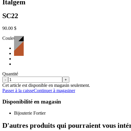
Italgem
SC22
90.00 $
Couleur:
Quantité
-
+
Cet article est disponible en magasin seulement.
Passer à la caisse
Continuer à magasiner
Disponibilité en magasin
Bijouterie Fortier
D'autres produits qui pourraient vous inté