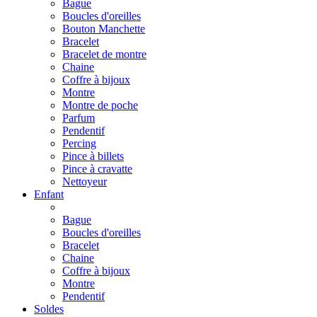
Bague
Boucles d'oreilles
Bouton Manchette
Bracelet
Bracelet de montre
Chaine
Coffre à bijoux
Montre
Montre de poche
Parfum
Pendentif
Percing
Pince à billets
Pince à cravatte
Nettoyeur
Enfant
Bague
Boucles d'oreilles
Bracelet
Chaine
Coffre à bijoux
Montre
Pendentif
Soldes