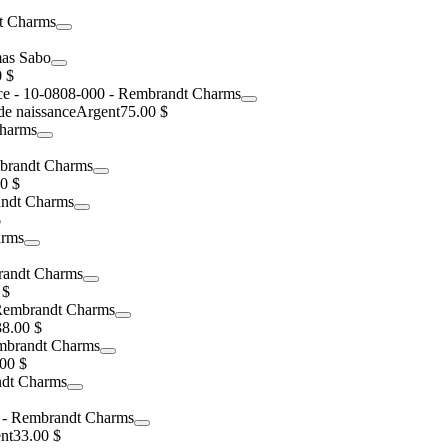
0 $
 de naissance
Argent
75.00 $
0 $
$
 $
38.00 $
00 $
nt
33.00 $