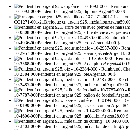
10-1093-000
Pendentif en argent 925, diplôme
Argent
49.00 $
CC1271-001-21
Breloque en argent 925, médaillon
Argent
59.0
10-0808-000
Pendentif en argent 925, arbre de vie avec pierres
10-4936-000
Pendentif en argent 925, croix
Argent
44.00 $
10-2957-000
Pendentif en argent 925, soeur spéciale
Argent
33.0
10-3568-000
Pendentif en argent 925, 2 dauphins
Argent
44.00 
10-2384-000
Pendentif en argent 925, oie
Argent
28.00 $
10-2485-000
Pendentif en argent 925, meilleur ami
Argent
50.00
10-7787-000
Pendentif en argent 925, ballon de football
Argent
10-0199-000
Pendentif en argent 925, tasse et cuillère
Argent
84.
10-4600-000
Pendentif en argent 925, médaillon
Argent
28.00 $
10-3403-000
Pendentif en argent 925, médaillon de curling
Arge