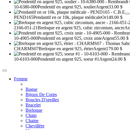
10-6380-000
Pendentif en argent 925, soulier
Argent
33.00 $
PEND165
Pendantif en or 10k, plaque médicale
Or
149.00 $
2166-051-21
Breloque en argent 925, cubic zirconium, ancre
Ar
10-4905-000
Pendentif en argent 925, croix unie
Argent
55.00 $
CHARMS07
Breloque en argent 925, étrier
Argent
179.00 $
10-6103-000
Pendentif en argent 925, soeur #1
Argent
24.00 $
Femme
Bague
Bijoux De Corps
Boucles D'oreilles
Bracelet
Breloque
Chain
Chaine
Chevillère