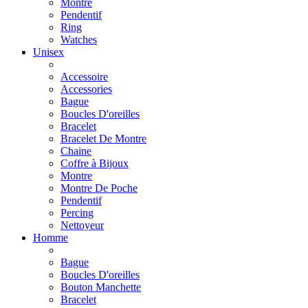
Montre
Pendentif
Ring
Watches
Unisex
Accessoire
Accessories
Bague
Boucles D'oreilles
Bracelet
Bracelet De Montre
Chaine
Coffre à Bijoux
Montre
Montre De Poche
Pendentif
Percing
Nettoyeur
Homme
Bague
Boucles D'oreilles
Bouton Manchette
Bracelet