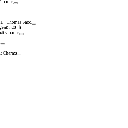
gent
53.00 $