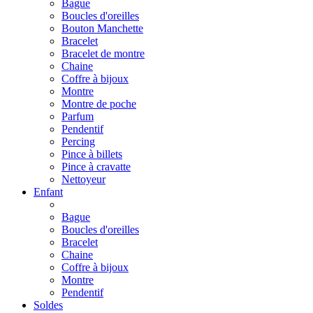
Bague
Boucles d'oreilles
Bouton Manchette
Bracelet
Bracelet de montre
Chaine
Coffre à bijoux
Montre
Montre de poche
Parfum
Pendentif
Percing
Pince à billets
Pince à cravatte
Nettoyeur
Enfant
Bague
Boucles d'oreilles
Bracelet
Chaine
Coffre à bijoux
Montre
Pendentif
Soldes