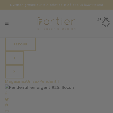
Livraison gratuite sur tout achat de 150 $ et plus (avant taxes)
RETOUR
Magasinez
Unisex
Pendentif