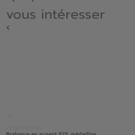
vous intéresser
CC1271-413-39
Breloque en argent 925, médaillon