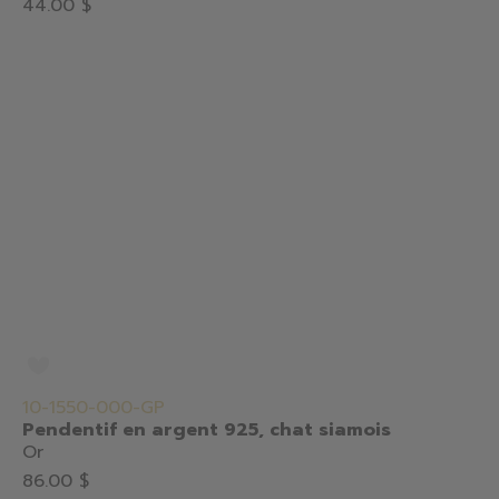
44.00 $
10-1550-000-GP
Pendentif en argent 925, chat siamois
Or
86.00 $