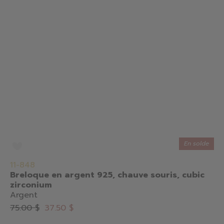
En solde
11-848
Breloque en argent 925, chauve souris, cubic
zirconium
Argent
75.00 $
37.50 $