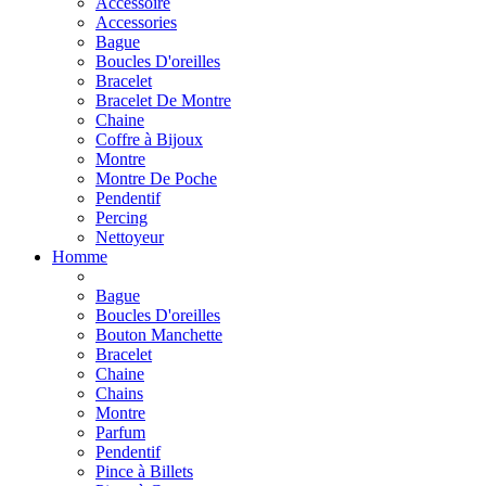
Accessoire
Accessories
Bague
Boucles D'oreilles
Bracelet
Bracelet De Montre
Chaine
Coffre à Bijoux
Montre
Montre De Poche
Pendentif
Percing
Nettoyeur
Homme
Bague
Boucles D'oreilles
Bouton Manchette
Bracelet
Chaine
Chains
Montre
Parfum
Pendentif
Pince à Billets