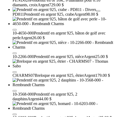
PEND020
Pendentif en or 10K, 9 diamants pour 0.16
diamants, croix
Argent
729.00 $
PD811
Pendentif en argent 925, crabe
Argent
98.00 $
10-4650-000
Pendentif en argent 925, bâton de golf avec
perle
Argent
26.00 $
10-2266-000
Pendentif en argent 925, nièce
Argent
25.00 $
CHARMS07
Breloque en argent 925, étrier
Argent
179.00 $
10-3568-000
Pendentif en argent 925, 2
dauphins
Argent
44.00 $