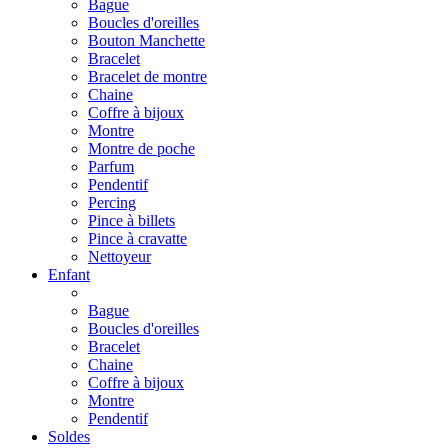
Bague
Boucles d'oreilles
Bouton Manchette
Bracelet
Bracelet de montre
Chaine
Coffre à bijoux
Montre
Montre de poche
Parfum
Pendentif
Percing
Pince à billets
Pince à cravatte
Nettoyeur
Enfant
Bague
Boucles d'oreilles
Bracelet
Chaine
Coffre à bijoux
Montre
Pendentif
Soldes