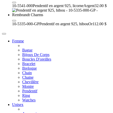
10-5541-000
Pendentif en argent 925, licorne
Argent
32.00 $
10-5335-000-GP
Pendentif en argent 925, hibou
Or
112.00 $
Femme
Bague
Bijoux De Corps
Boucles D'oreilles
Bracelet
Breloque
Chain
Chaine
Chevillère
Montre
Pendentif
Ring
Watches
Unisex