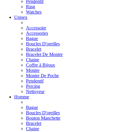
Pendentif
Ring
Watches
Unisex
Accessoire
Accessories
Bague
Boucles D'oreilles
Bracelet
Bracelet De Montre
Chaine
Coffre à Bijoux
Montre
Montre De Poche
Pendentif
Percing
Nettoyeur
Homme
Bague
Boucles D'oreilles
Bouton Manchette
Bracelet
Chaine