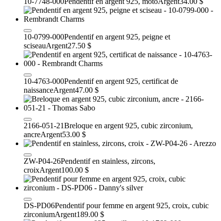
10-7748-000
Pendentif en argent 925, moto
Argent
34.00 $
10-0799-000
Pendentif en argent 925, peigne et
sciseau
Argent
27.50 $
10-4763-000
Pendentif en argent 925, certificat de
naissance
Argent
47.00 $
2166-051-21
Breloque en argent 925, cubic zirconium,
ancre
Argent
53.00 $
ZW-P04-26
Pendentif en stainless, zircons,
croix
Argent
100.00 $
DS-PD06
Pendentif pour femme en argent 925, croix, cubic
zirconium
Argent
189.00 $