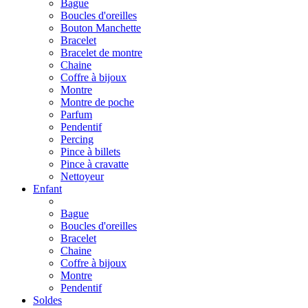
Bague
Boucles d'oreilles
Bouton Manchette
Bracelet
Bracelet de montre
Chaine
Coffre à bijoux
Montre
Montre de poche
Parfum
Pendentif
Percing
Pince à billets
Pince à cravatte
Nettoyeur
Enfant
Bague
Boucles d'oreilles
Bracelet
Chaine
Coffre à bijoux
Montre
Pendentif
Soldes