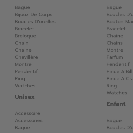
Bague
Bague
Bijoux De Corps
Boucles D'o
Boucles D'oreilles
Bouton Ma
Bracelet
Bracelet
Breloque
Chaine
Chain
Chains
Chaine
Montre
Chevillère
Parfum
Montre
Pendentif
Pendentif
Pince à Bil
Ring
Pince à Cr
Watches
Ring
Watches
Unisex
Enfant
Accessoire
Accessories
Bague
Bague
Boucles D'o