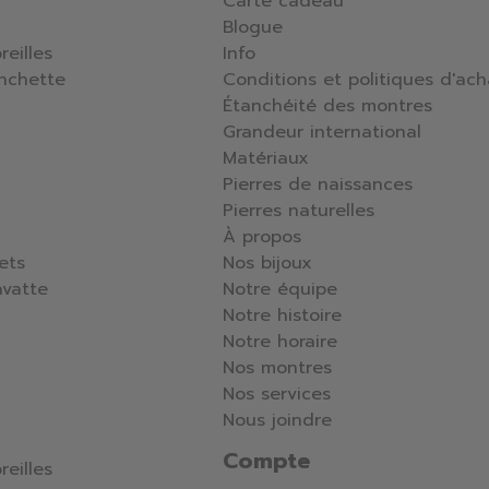
Carte cadeau
Blogue
reilles
Info
nchette
Conditions et politiques d'ach
Étanchéité des montres
Grandeur international
Matériaux
Pierres de naissances
Pierres naturelles
À propos
lets
Nos bijoux
avatte
Notre équipe
Notre histoire
Notre horaire
Nos montres
Nos services
Nous joindre
Compte
reilles