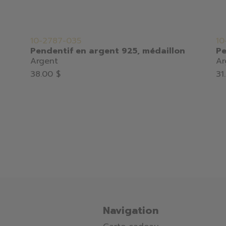
10-2787-035
10
Pendentif en argent 925, médaillon
Pe
Argent
Ar
38.00 $
31
Navigation