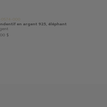
-0574-000
10-1414-000
ndentif en argent 925, éléphant
Pendentif e
gent
Or
.00 $
110.00 $