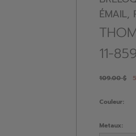
ÉMAIL,
THOM
11-85
109.00 $
5
Couleur:
Metaux: