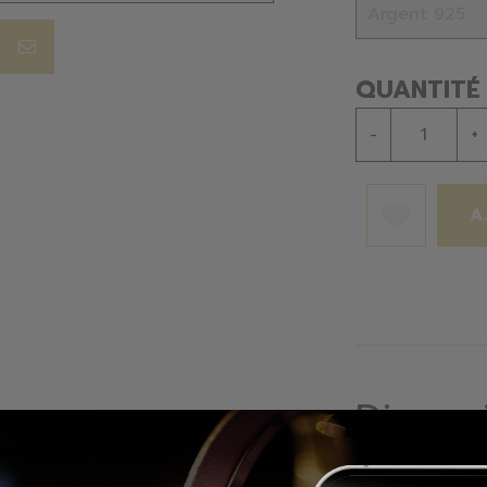
QUANTITÉ
-
+
A
Dispon
Bijouterie F