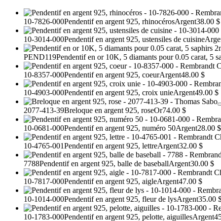
10-7826-000
Pendentif en argent 925, rhinocéros
Argent
38.00 $
10-3014-000
Pendentif en argent 925, ustensiles de cuisine
Arge
PEND119
Pendentif en or 10K, 5 diamants pour 0.05 carat, 5 
10-8357-000
Pendentif en argent 925, coeur
Argent
48.00 $
10-4903-000
Pendentif en argent 925, croix unie
Argent
49.00 $
2077-413-39
Breloque en argent 925, rose
Or
74.00 $
10-0681-000
Pendentif en argent 925, numéro 50
Argent
28.00 $
10-4765-001
Pendentif en argent 925, lettre
Argent
32.00 $
7788
Pendentif en argent 925, balle de baseball
Argent
30.00 $
10-7817-000
Pendentif en argent 925, aigle
Argent
47.00 $
10-1014-000
Pendentif en argent 925, fleur de lys
Argent
35.00 
10-1783-000
Pendentif en argent 925, pelotte, aiguilles
Argent
45