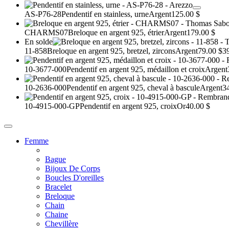
AS-P76-28
Pendentif en stainless, urne
Argent
125.00 $
CHARMS07
Breloque en argent 925, étrier
Argent
179.00 $
En solde
11-858
Breloque en argent 925, bretzel, zircons
Argent
79.00 $
3
10-3677-000
Pendentif en argent 925, médaillon et croix
Argent
10-2636-000
Pendentif en argent 925, cheval à bascule
Argent
3
10-4915-000-GP
Pendentif en argent 925, croix
Or
40.00 $
Femme
Bague
Bijoux De Corps
Boucles D'oreilles
Bracelet
Breloque
Chain
Chaine
Chevillère