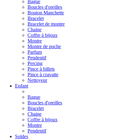
Bague
Boucles d'oreilles
Bouton Manchette
Bracelet
Bracelet de montre
Chaine
Coffre à bijoux
Montre
Montre de poche
Parfum
Pendentif
Percing
Pince à billets
Pince à cravatte
Nettoyeur
Enfant
Bague
Boucles d'oreilles
Bracelet
Chaine
Coffre à bijoux
Montre
Pendentif
Soldes