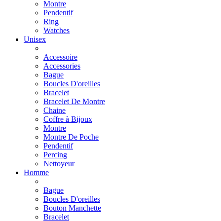
Montre
Pendentif
Ring
Watches
Unisex
Accessoire
Accessories
Bague
Boucles D'oreilles
Bracelet
Bracelet De Montre
Chaine
Coffre à Bijoux
Montre
Montre De Poche
Pendentif
Percing
Nettoyeur
Homme
Bague
Boucles D'oreilles
Bouton Manchette
Bracelet