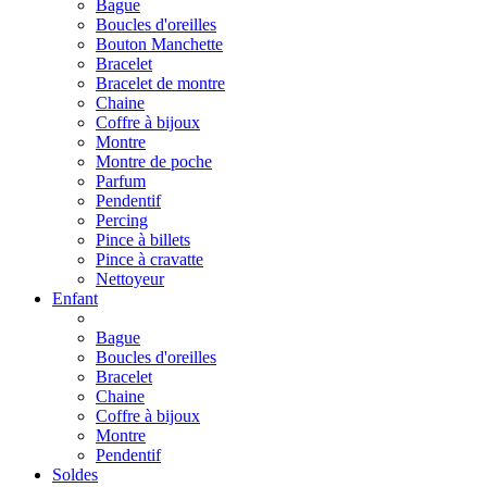
Bague
Boucles d'oreilles
Bouton Manchette
Bracelet
Bracelet de montre
Chaine
Coffre à bijoux
Montre
Montre de poche
Parfum
Pendentif
Percing
Pince à billets
Pince à cravatte
Nettoyeur
Enfant
Bague
Boucles d'oreilles
Bracelet
Chaine
Coffre à bijoux
Montre
Pendentif
Soldes