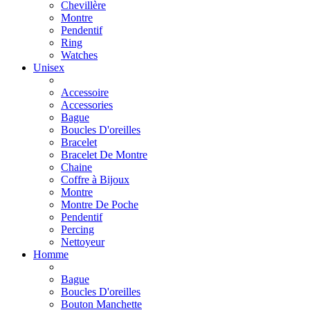
Chevillère
Montre
Pendentif
Ring
Watches
Unisex
Accessoire
Accessories
Bague
Boucles D'oreilles
Bracelet
Bracelet De Montre
Chaine
Coffre à Bijoux
Montre
Montre De Poche
Pendentif
Percing
Nettoyeur
Homme
Bague
Boucles D'oreilles
Bouton Manchette