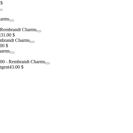
 $
t
31.00 $
00 $
rgent
43.00 $