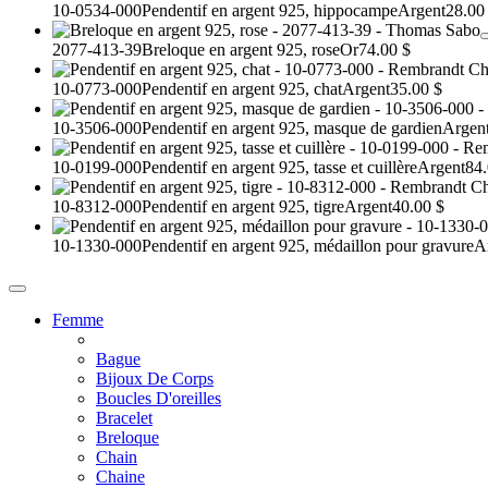
10-0534-000
Pendentif en argent 925, hippocampe
Argent
28.00
2077-413-39
Breloque en argent 925, rose
Or
74.00 $
10-0773-000
Pendentif en argent 925, chat
Argent
35.00 $
10-3506-000
Pendentif en argent 925, masque de gardien
Argen
10-0199-000
Pendentif en argent 925, tasse et cuillère
Argent
84.
10-8312-000
Pendentif en argent 925, tigre
Argent
40.00 $
10-1330-000
Pendentif en argent 925, médaillon pour gravure
A
Femme
Bague
Bijoux De Corps
Boucles D'oreilles
Bracelet
Breloque
Chain
Chaine