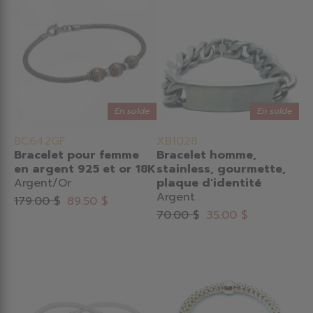
En solde
En solde
BC642GF
XB1028
Bracelet pour femme
Bracelet homme,
en argent 925 et or 18K
stainless, gourmette,
Argent/Or
plaque d'identité
Argent
179.00 $
89.50 $
70.00 $
35.00 $