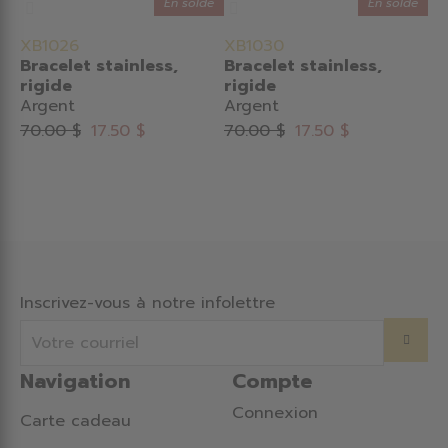
En solde
En solde
XB1026
XB1030
Bracelet stainless,
Bracelet stainless,
rigide
rigide
Argent
Argent
70.00 $
17.50 $
70.00 $
17.50 $
Inscrivez-vous à notre infolettre
Navigation
Compte
Connexion
Carte cadeau