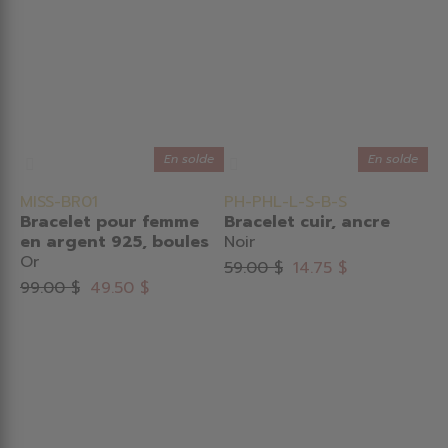
En solde
En solde
MISS-BR01
PH-PHL-L-S-B-S
Bracelet pour femme
Bracelet cuir, ancre
en argent 925, boules
Noir
Or
59.00 $
14.75 $
99.00 $
49.50 $