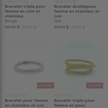
1004487-54
1004770-18
Bracelet triple pour
Bracelet duoblepour
femme en soie et
femme en stainless et
stainless
cuir
Rouge
Gris
99.00 $
49.50 $
99.00 $
49.50 $
En solde
En solde
1004865-18
1004915-63
Bracelet pour femme
Bracelet triple pour
en stainless et cuir,
femme en peau