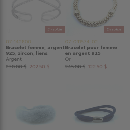
En solde
En solde
07-142800
07-091574-02
Bracelet femme, argent
Bracelet pour femme
925, zircon, liens
en argent 925
Argent
Or
270.00 $
202.50 $
245.00 $
122.50 $