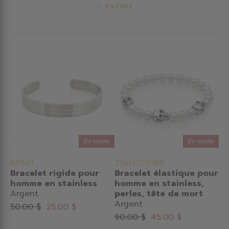
FILTRES
En solde
En solde
BR501
T1XH070185
Bracelet rigide pour
Bracelet élastique pour
homme en stainless
homme en stainless,
Argent
perles, tête de mort
Argent
50.00 $
25.00 $
90.00 $
45.00 $