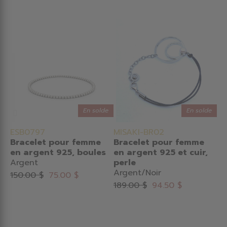
En solde
En solde
ESB0797
MISAKI-BR02
Bracelet pour femme
Bracelet pour femme
en argent 925, boules
en argent 925 et cuir,
Argent
perle
Argent/Noir
150.00 $
75.00 $
189.00 $
94.50 $