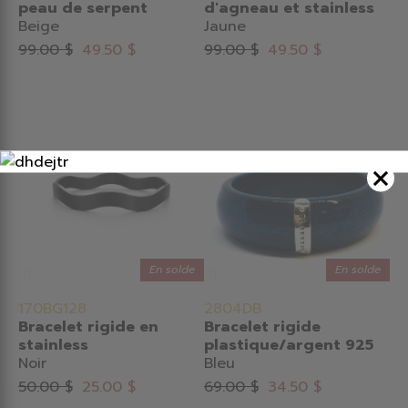
peau de serpent
d'agneau et stainless
Beige
Jaune
99.00 $
49.50 $
99.00 $
49.50 $
En solde
En solde
170BG128
2804DB
Bracelet rigide en
Bracelet rigide
stainless
plastique/argent 925
Noir
Bleu
50.00 $
25.00 $
69.00 $
34.50 $