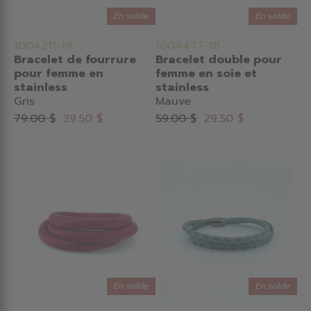
En solde
En solde
1004211-19
1004477-18
Bracelet de fourrure
Bracelet double pour
pour femme en
femme en soie et
stainless
stainless
Gris
Mauve
79.00 $
39.50 $
59.00 $
29.50 $
En solde
En solde