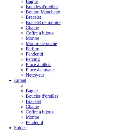
Bague
Boucles d'oreilles
Bouton Manchette
Bracelet
Bracelet de montre
Chaine
Coffre à bijoux
Montre
Montre de poche
Parfum
Pendentif
Percing
Pince à billets
Pince à cravatte
Nettoyeur
Enfant
Bague
Boucles d'oreilles
Bracelet
Chaine
Coffre à bijoux
Montre
Pendentif
Soldes