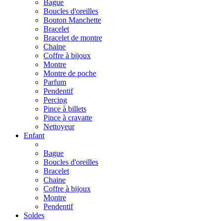
Bague
Boucles d'oreilles
Bouton Manchette
Bracelet
Bracelet de montre
Chaine
Coffre à bijoux
Montre
Montre de poche
Parfum
Pendentif
Percing
Pince à billets
Pince à cravatte
Nettoyeur
Enfant
Bague
Boucles d'oreilles
Bracelet
Chaine
Coffre à bijoux
Montre
Pendentif
Soldes