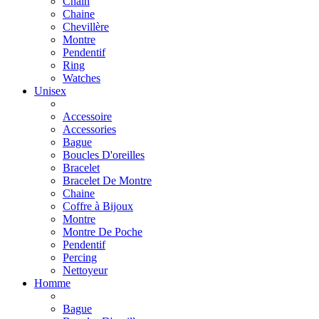
Chain
Chaine
Chevillère
Montre
Pendentif
Ring
Watches
Unisex
Accessoire
Accessories
Bague
Boucles D'oreilles
Bracelet
Bracelet De Montre
Chaine
Coffre à Bijoux
Montre
Montre De Poche
Pendentif
Percing
Nettoyeur
Homme
Bague