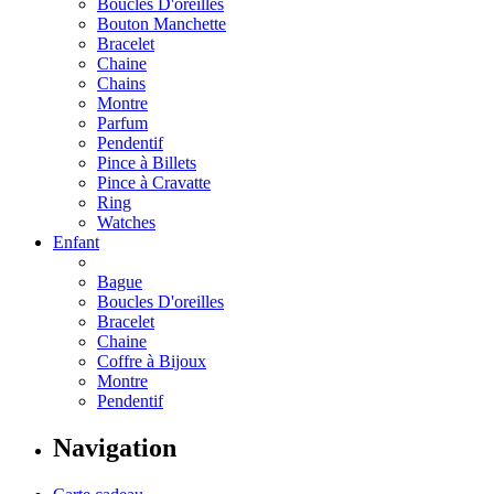
Boucles D'oreilles
Bouton Manchette
Bracelet
Chaine
Chains
Montre
Parfum
Pendentif
Pince à Billets
Pince à Cravatte
Ring
Watches
Enfant
Bague
Boucles D'oreilles
Bracelet
Chaine
Coffre à Bijoux
Montre
Pendentif
Navigation