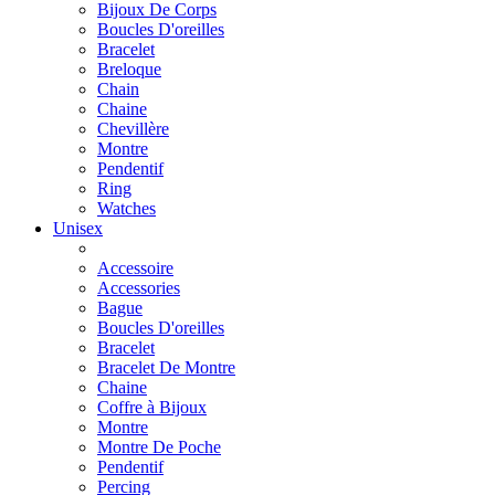
Bijoux De Corps
Boucles D'oreilles
Bracelet
Breloque
Chain
Chaine
Chevillère
Montre
Pendentif
Ring
Watches
Unisex
Accessoire
Accessories
Bague
Boucles D'oreilles
Bracelet
Bracelet De Montre
Chaine
Coffre à Bijoux
Montre
Montre De Poche
Pendentif
Percing