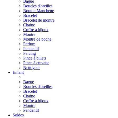
Bague
Boucles d'oreilles
Bouton Manchette
Bracelet
Bracelet de montre
Chaine
Coffre à bijoux
Montre
Montre de poche
Parfum
Pendentif
Percing
Pince à billets
Pince à cravatte
Nettoyeur
Enfant
Bague
Boucles d'oreilles
Bracelet
Chaine
Coffre à bijoux
Montre
Pendentif
Soldes