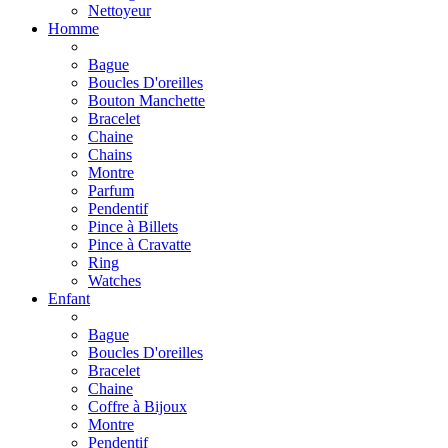
Nettoyeur
Homme
Bague
Boucles D'oreilles
Bouton Manchette
Bracelet
Chaine
Chains
Montre
Parfum
Pendentif
Pince à Billets
Pince à Cravatte
Ring
Watches
Enfant
Bague
Boucles D'oreilles
Bracelet
Chaine
Coffre à Bijoux
Montre
Pendentif