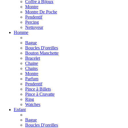
Coffre à Bijoux
Montre
Montre De Poche
Pendentif
Percing
Nettoyeur
Homme
Bague
Boucles D'oreilles
Bouton Manchette
Bracelet
Chaine
Chains
Montre
Parfum
Pendentif
Pince à Billets
Pince à Cravatte
Ring
Watches
Enfant
Bague
Boucles D'oreilles