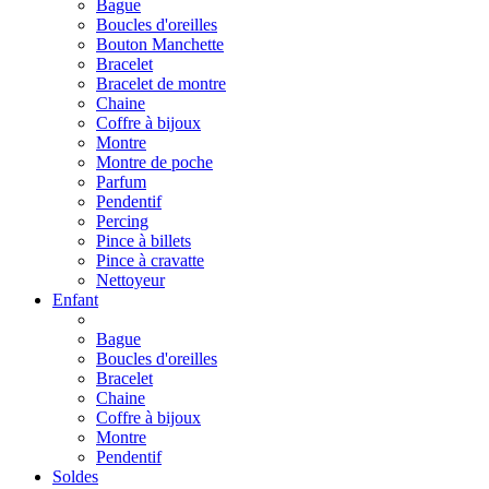
Bague
Boucles d'oreilles
Bouton Manchette
Bracelet
Bracelet de montre
Chaine
Coffre à bijoux
Montre
Montre de poche
Parfum
Pendentif
Percing
Pince à billets
Pince à cravatte
Nettoyeur
Enfant
Bague
Boucles d'oreilles
Bracelet
Chaine
Coffre à bijoux
Montre
Pendentif
Soldes