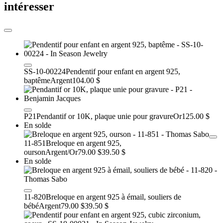
intéresser
SS-10-00224
Pendentif pour enfant en argent 925,
baptême
Argent
104.00 $
P21
Pendantif or 10K, plaque unie pour gravure
Or
125.00 $
En solde
11-851
Breloque en argent 925,
ourson
Argent/Or
79.00 $
39.50 $
En solde
11-820
Breloque en argent 925 à émail, souliers de
bébé
Argent
79.00 $
39.50 $