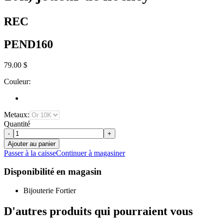
REC
PEND160
79.00 $
Couleur:
Metaux:
Quantité
-
+
Ajouter au panier
Passer à la caisse
Continuer à magasiner
Disponibilité en magasin
Bijouterie Fortier
D'autres produits qui pourraient vous