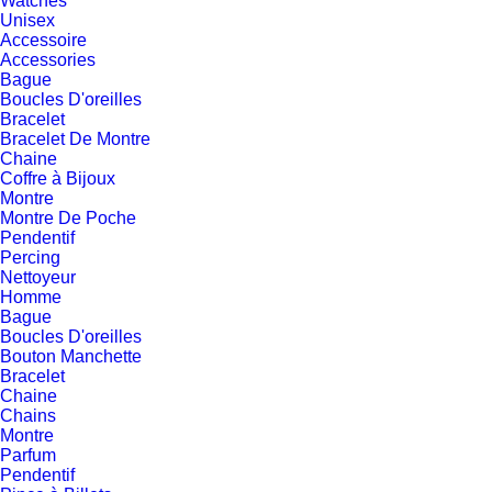
Watches
Unisex
Accessoire
Accessories
Bague
Boucles D'oreilles
Bracelet
Bracelet De Montre
Chaine
Coffre à Bijoux
Montre
Montre De Poche
Pendentif
Percing
Nettoyeur
Homme
Bague
Boucles D'oreilles
Bouton Manchette
Bracelet
Chaine
Chains
Montre
Parfum
Pendentif