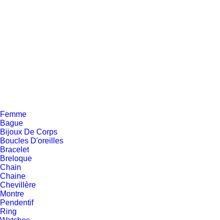
BF159
Bague or 10K, 3 diamants pour 11 points
total S4 (1x7 et 2x2)
Or
550.00 $
Femme
Bague
Bijoux De Corps
Boucles D'oreilles
Bracelet
Breloque
Chain
Chaine
Chevillère
Montre
Pendentif
Ring