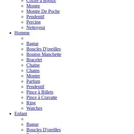
Coffre à Bijoux
Montre
Montre De Poche
Pendentif
Percing
Nettoyeur
Homme
Bague
Boucles D'oreilles
Bouton Manchette
Bracelet
Chaine
Chains
Montre
Parfum
Pendentif
Pince à Billets
Pince à Cravatte
Ring
Watches
Enfant
Bague
Boucles D'oreilles