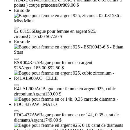
points ) coupe princesse
Or
809.00 $
En solde
02-081536
Bague pour femme en argent 925,
zircons
Or
135.00 $
67.50 $
En solde
ESR0043-6.5
Bague pour femme en argent
925
Argent
185.00 $
92.50 $
R4LAL900AC
Bague pour femme en argent 925, cubic
zirconium
Argent
139.00 $
FDC-437AW
Bague pour femme en or 14k, 0.35 carat de
diamants
Argent
1749.00 $