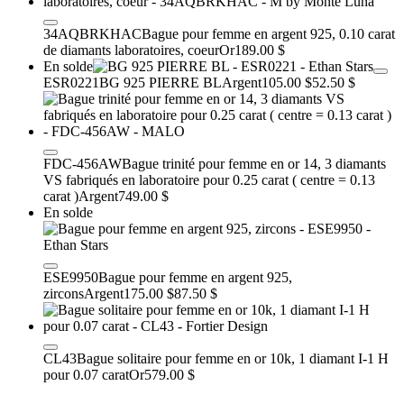
34AQBRKHAC
Bague pour femme en argent 925, 0.10 carat
de diamants laboratoires, coeur
Or
189.00 $
En solde
ESR0221
BG 925 PIERRE BL
Argent
105.00 $
52.50 $
FDC-456AW
Bague trinité pour femme en or 14, 3 diamants
VS fabriqués en laboratoire pour 0.25 carat ( centre = 0.13
carat )
Argent
749.00 $
En solde
ESE9950
Bague pour femme en argent 925,
zircons
Argent
175.00 $
87.50 $
CL43
Bague solitaire pour femme en or 10k, 1 diamant I-1 H
pour 0.07 carat
Or
579.00 $