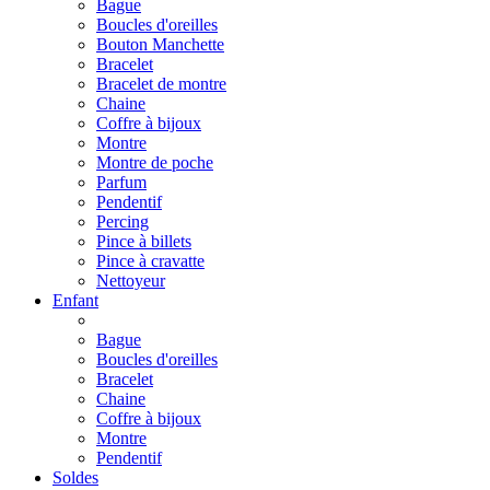
Bague
Boucles d'oreilles
Bouton Manchette
Bracelet
Bracelet de montre
Chaine
Coffre à bijoux
Montre
Montre de poche
Parfum
Pendentif
Percing
Pince à billets
Pince à cravatte
Nettoyeur
Enfant
Bague
Boucles d'oreilles
Bracelet
Chaine
Coffre à bijoux
Montre
Pendentif
Soldes