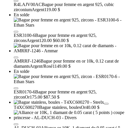
R4LAJV00AC
Bague pour femme en argent 925, cubic
zirconium
Argent
119.00 $
En solde
ESR3100-6
Bague pour femme en argent 925,
zircons
Argent
120.00 $
60.00 $
AMRRF-1246
Bague pour femme en or 10k, 0.12 carat de
diamants
Argent/Rosé
1149.00 $
En solde
ESR0170-6
Bague pour femme en argent 925,
zircon
Or
175.00 $
87.50 $
T4XC600270
Bague stainless, boules
Or
40.00 $
AL-DUCH-03
Alliance or 10K, 1 diamant de 0.05 carat ( 5