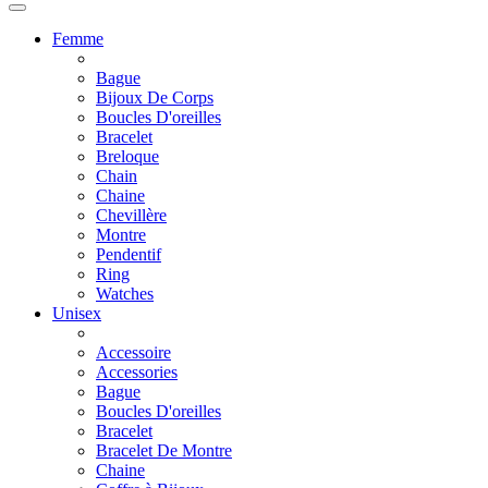
Femme
Bague
Bijoux De Corps
Boucles D'oreilles
Bracelet
Breloque
Chain
Chaine
Chevillère
Montre
Pendentif
Ring
Watches
Unisex
Accessoire
Accessories
Bague
Boucles D'oreilles
Bracelet
Bracelet De Montre
Chaine