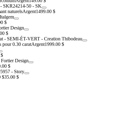
irconium
Argent
149.00 $
ant naturels
Argent
1499.00 $
00 $
00 $
 pour 0.30 carat
Argent
1999.00 $
 $
.00 $
0 $
35.00 $