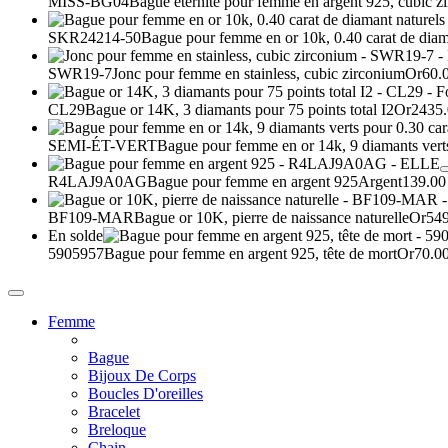
MISS-BG04
Bague éternité pour femme en argent 925, cubic z
SKR24214-50
Bague pour femme en or 10k, 0.40 carat de diam
SWR19-7
Jonc pour femme en stainless, cubic zirconium
Or
60.
CL29
Bague or 14K, 3 diamants pour 75 points total I2
Or
2435.
SEMI-ÉT-VERT
Bague pour femme en or 14k, 9 diamants verts
R4LAJ9A0AG
Bague pour femme en argent 925
Argent
139.00
BF109-MAR
Bague or 10K, pierre de naissance naturelle
Or
549
En solde
5905957
Bague pour femme en argent 925, tête de mort
Or
70.0
Femme
Bague
Bijoux De Corps
Boucles D'oreilles
Bracelet
Breloque
Chain