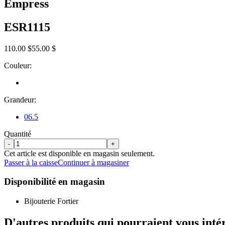
Empress
ESR1115
110.00 $
55.00 $
Couleur:
Grandeur:
06.5
Quantité
-
+
Cet article est disponible en magasin seulement.
Passer à la caisse
Continuer à magasiner
Disponibilité en magasin
Bijouterie Fortier
D'autres produits qui pourraient vous inté