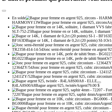
En solde
HARMONY13W
Bague pour femme en argent 925, zircons
Ar
SLT-752-25
Bague pour femme en or 14K, solitaire, 1 diamant 
BF163D
Bague or 14K, 1 diamant de 0,2ct (20 points) SI-1
Or
1
TR2358-414-14-54
Jonc semi-éternité pour femme en argent 92
BG0223
Bague pour femme en or 14K, perle de tahiti 9mm
Or
7
12364ZY/54
Jonc pour femme en argent 925, cubic zirconium
A
12411ZY/52
Bague pour femme en argent 925, cubic zirconiu
R4LA8S00A8
Bague argent 925, twistée
Argent
79.00 $
72207
Bague pour femme en argent 925, saphir 4mm
Argent
189
BG0006
Bague pour femme en or 10K, cubic zirconium
Argent