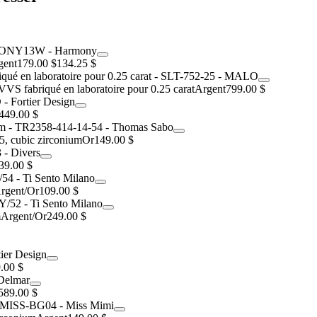
gent
179.00 $
134.25 $
VVS fabriqué en laboratoire pour 0.25 carat
Argent
799.00 $
449.00 $
5, cubic zirconium
Or
149.00 $
39.00 $
rgent/Or
109.00 $
m
Argent/Or
249.00 $
.00 $
589.00 $