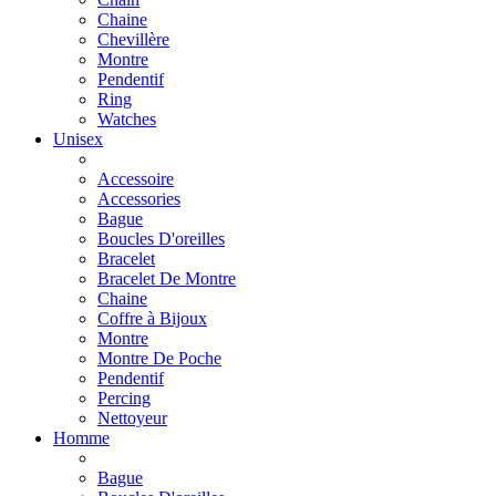
Chaine
Chevillère
Montre
Pendentif
Ring
Watches
Unisex
Accessoire
Accessories
Bague
Boucles D'oreilles
Bracelet
Bracelet De Montre
Chaine
Coffre à Bijoux
Montre
Montre De Poche
Pendentif
Percing
Nettoyeur
Homme
Bague