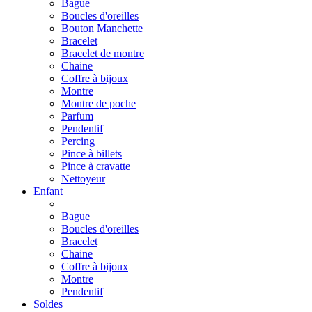
Bague
Boucles d'oreilles
Bouton Manchette
Bracelet
Bracelet de montre
Chaine
Coffre à bijoux
Montre
Montre de poche
Parfum
Pendentif
Percing
Pince à billets
Pince à cravatte
Nettoyeur
Enfant
Bague
Boucles d'oreilles
Bracelet
Chaine
Coffre à bijoux
Montre
Pendentif
Soldes