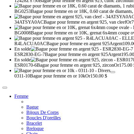
12428ZY/50
Bague pour femme en argent 925, cubic zirconiu
BG0253
Bague pour femme en or 18K, 0.60 carat de diamants,
34ATSYA0AC
Bague pour femme en argent 925, van cleef
Or
7
BG0008
Bague pour femme en or 10K, grenat 6x4mm coupe o
R4LACUA0AC
Bague pour femme en argent 925
Argent
109.0
En solde
ESR2830-EG-7
Bague pour femme en argent 925
Argent
195.00
En solde
ESR0170-6
Bague pour femme en argent 925, zircon
Or
175.00 
0311-10
Bague pour femme en or 10k
Or
150.00 $
Femme
Bague
Bijoux De Corps
Boucles D'oreilles
Bracelet
Breloque
Chain