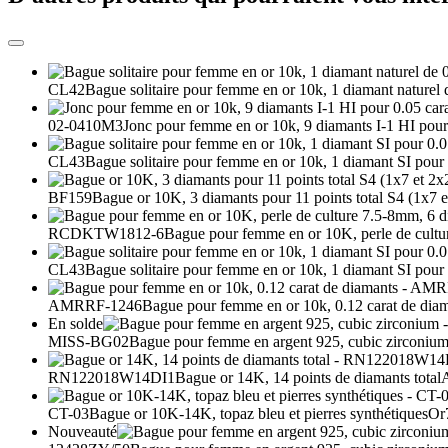
CL42
Bague solitaire pour femme en or 10k, 1 diamant naturel 
02-0410M3
Jonc pour femme en or 10k, 9 diamants I-1 HI pour
CL43
Bague solitaire pour femme en or 10k, 1 diamant SI pour 
BF159
Bague or 10K, 3 diamants pour 11 points total S4 (1x7 e
RCDKTW1812-6
Bague pour femme en or 10K, perle de cultu
CL43
Bague solitaire pour femme en or 10k, 1 diamant SI pour 
AMRRF-1246
Bague pour femme en or 10k, 0.12 carat de dia
En solde
MISS-BG02
Bague pour femme en argent 925, cubic zirconiu
RN122018W14DI1
Bague or 14K, 14 points de diamants total
CT-03
Bague or 10K-14K, topaz bleu et pierres synthétiques
Or
Nouveauté