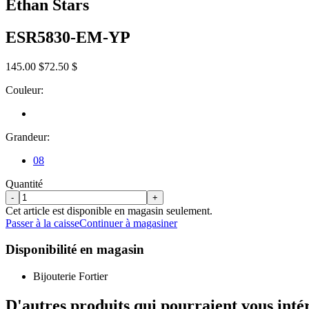
Ethan Stars
ESR5830-EM-YP
145.00 $
72.50 $
Couleur:
Grandeur:
08
Quantité
-
+
Cet article est disponible en magasin seulement.
Passer à la caisse
Continuer à magasiner
Disponibilité en magasin
Bijouterie Fortier
D'autres produits qui pourraient vous inté