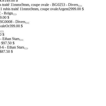
m
Or
149.00 $
 1 rubis traité 11mmx9mm, coupe ovale
Argent
2999.00 $
9.00 $
vale
Or
399.00 $
0 $
 $
97.50 $
$
87.50 $