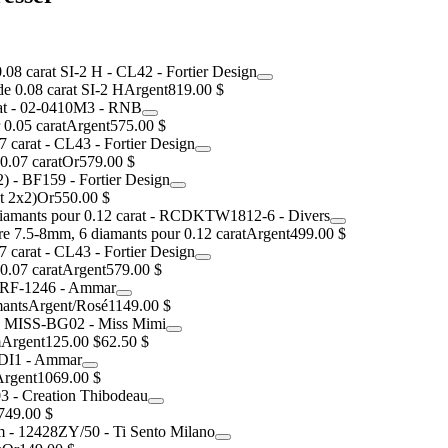
de 0.08 carat SI-2 H
Argent
819.00 $
 0.05 carat
Argent
575.00 $
0.07 carat
Or
579.00 $
t 2x2)
Or
550.00 $
re 7.5-8mm, 6 diamants pour 0.12 carat
Argent
499.00 $
0.07 carat
Argent
579.00 $
mants
Argent/Rosé
1149.00 $
m
Argent
125.00 $
62.50 $
Argent
1069.00 $
749.00 $