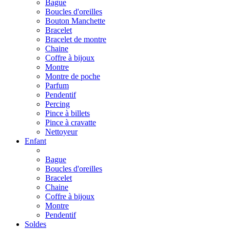
Bague
Boucles d'oreilles
Bouton Manchette
Bracelet
Bracelet de montre
Chaine
Coffre à bijoux
Montre
Montre de poche
Parfum
Pendentif
Percing
Pince à billets
Pince à cravatte
Nettoyeur
Enfant
Bague
Boucles d'oreilles
Bracelet
Chaine
Coffre à bijoux
Montre
Pendentif
Soldes