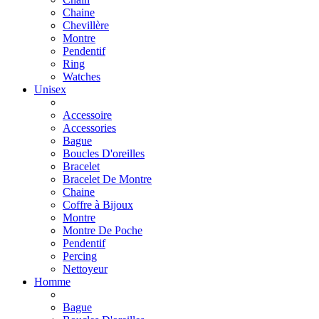
Chaine
Chevillère
Montre
Pendentif
Ring
Watches
Unisex
Accessoire
Accessories
Bague
Boucles D'oreilles
Bracelet
Bracelet De Montre
Chaine
Coffre à Bijoux
Montre
Montre De Poche
Pendentif
Percing
Nettoyeur
Homme
Bague