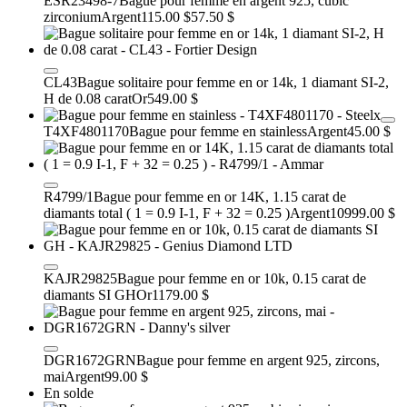
ESR23498-7
Bague pour femme en argent 925, cubic
zirconium
Argent
115.00 $
57.50 $
CL43
Bague solitaire pour femme en or 14k, 1 diamant SI-2,
H de 0.08 carat
Or
549.00 $
T4XF4801170
Bague pour femme en stainless
Argent
45.00 $
R4799/1
Bague pour femme en or 14K, 1.15 carat de
diamants total ( 1 = 0.9 I-1, F + 32 = 0.25 )
Argent
10999.00 $
KAJR29825
Bague pour femme en or 10k, 0.15 carat de
diamants SI GH
Or
1179.00 $
DGR1672GRN
Bague pour femme en argent 925, zircons,
mai
Argent
99.00 $
En solde