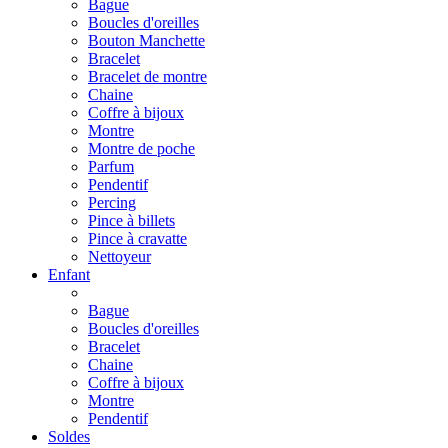
Bague
Boucles d'oreilles
Bouton Manchette
Bracelet
Bracelet de montre
Chaine
Coffre à bijoux
Montre
Montre de poche
Parfum
Pendentif
Percing
Pince à billets
Pince à cravatte
Nettoyeur
Enfant
Bague
Boucles d'oreilles
Bracelet
Chaine
Coffre à bijoux
Montre
Pendentif
Soldes