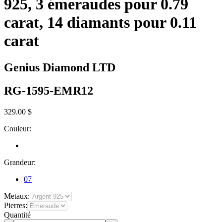
925, 3 émeraudes pour 0.79
carat, 14 diamants pour 0.11
carat
Genius Diamond LTD
RG-1595-EMR12
329.00 $
Couleur:
Grandeur:
07
Metaux:
Pierres:
Quantité