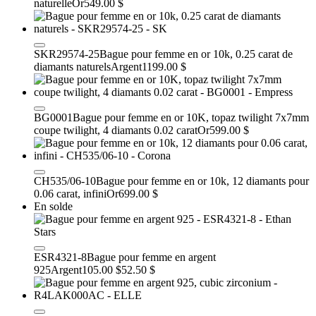
naturelle
Or
549.00 $
SKR29574-25
Bague pour femme en or 10k, 0.25 carat de
diamants naturels
Argent
1199.00 $
BG0001
Bague pour femme en or 10K, topaz twilight 7x7mm
coupe twilight, 4 diamants 0.02 carat
Or
599.00 $
CH535/06-10
Bague pour femme en or 10k, 12 diamants pour
0.06 carat, infini
Or
699.00 $
En solde
ESR4321-8
Bague pour femme en argent
925
Argent
105.00 $
52.50 $