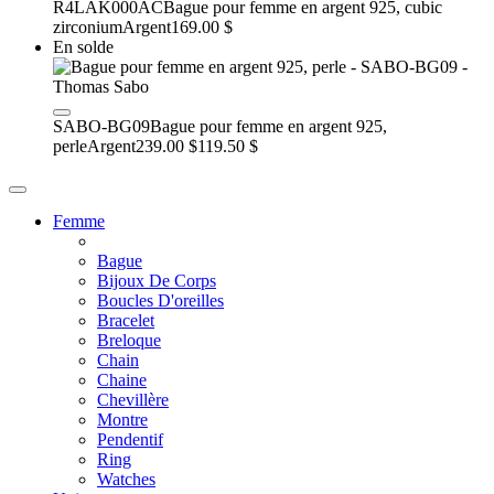
R4LAK000AC
Bague pour femme en argent 925, cubic
zirconium
Argent
169.00 $
En solde
SABO-BG09
Bague pour femme en argent 925,
perle
Argent
239.00 $
119.50 $
Femme
Bague
Bijoux De Corps
Boucles D'oreilles
Bracelet
Breloque
Chain
Chaine
Chevillère
Montre
Pendentif
Ring
Watches