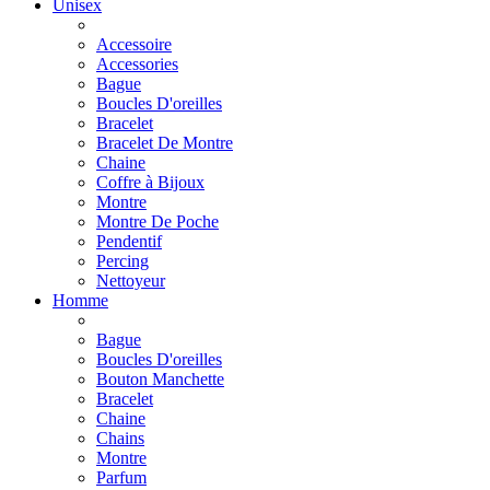
Unisex
Accessoire
Accessories
Bague
Boucles D'oreilles
Bracelet
Bracelet De Montre
Chaine
Coffre à Bijoux
Montre
Montre De Poche
Pendentif
Percing
Nettoyeur
Homme
Bague
Boucles D'oreilles
Bouton Manchette
Bracelet
Chaine
Chains
Montre
Parfum