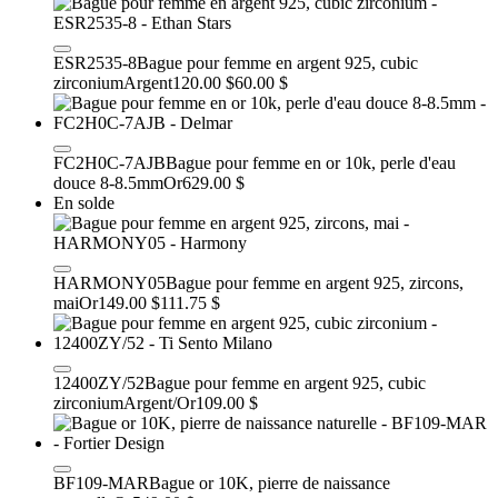
ESR2535-8
Bague pour femme en argent 925, cubic
zirconium
Argent
120.00 $
60.00 $
FC2H0C-7AJB
Bague pour femme en or 10k, perle d'eau
douce 8-8.5mm
Or
629.00 $
En solde
HARMONY05
Bague pour femme en argent 925, zircons,
mai
Or
149.00 $
111.75 $
12400ZY/52
Bague pour femme en argent 925, cubic
zirconium
Argent/Or
109.00 $
BF109-MAR
Bague or 10K, pierre de naissance