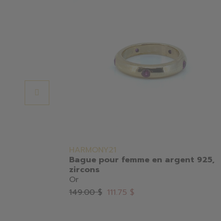
HARMONY21
Bague pour femme en argent 925,
zircons
Or
149.00 $
111.75 $