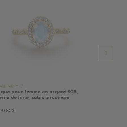
ALINE-Y-7
1917SR/54
gue pour femme en argent 925,
Bague arge
erre de lune, cubic zirconium
Rosé
85.00 $
9.00 $