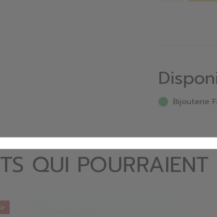
Dispon
Bijouterie F
TS QUI POURRAIENT
de