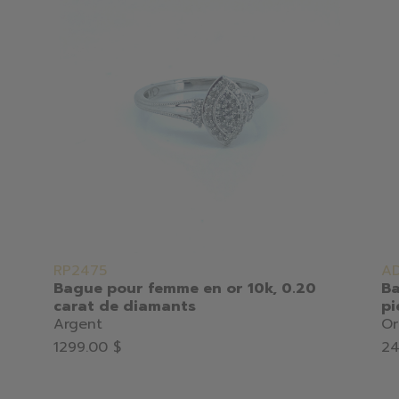
RP2475
AD
Bague pour femme en or 10k, 0.20
Ba
carat de diamants
pi
Argent
Or
1299.00 $
24