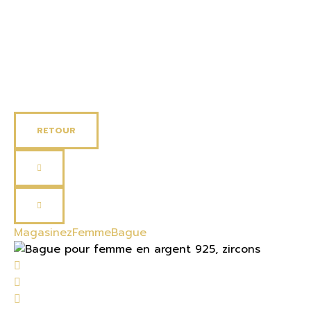
FEMME
HOMME
ENFANT
SOLDES
RETOUR
Magasinez
Femme
Bague