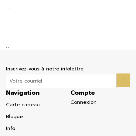
BF163D
Bague or 14K, 1 diamant de 0,2ct (20 points)
SI-1
Or
1449.00 $
Inscrivez-vous à notre infolettre
Navigation
Compte
Connexion
Carte cadeau
Blogue
Info