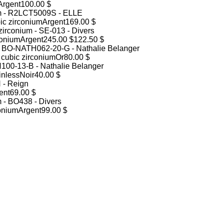
Argent
100.00 $
ic zirconium
Argent
169.00 $
conium
Argent
245.00 $
122.50 $
 cubic zirconium
Or
80.00 $
inless
Noir
40.00 $
ent
69.00 $
conium
Argent
99.00 $