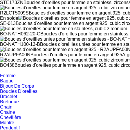
STE173ZN
Boucles d'oreilles pour femme en stainless, zircons
R2LCT5009S
Boucles d'oreilles pour femme en argent 925, cub
En solde
SE-013
Boucles d'oreilles pour femme en argent 925, cubic zir
BO-NATH062-20-G
Boucles d'oreilles pour femme en stainless,
BO-NATH100-13-B
Boucles d'oreillles unies pour femme en sta
R2AUPFA00N
Boucles d'oreilles pour femme en argent 925
Arg
BO438
Boucles d'oreilles pour femme en argent 925, cubic zir
Femme
Bague
Bijoux De Corps
Boucles D'oreilles
Bracelet
Breloque
Chain
Chaine
Chevillère
Montre
Pendentif