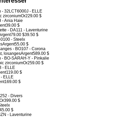
ntéresser
ic zirconium
Or
229.00 $
ent
39.00 $
Argent
79.00 $
39.50 $
ns
Argent
55.00 $
at, losanges
Argent
589.00 $
bic zirconium
Or
259.00 $
ent
119.00 $
ent
169.00 $
Or
399.00 $
45.00 $