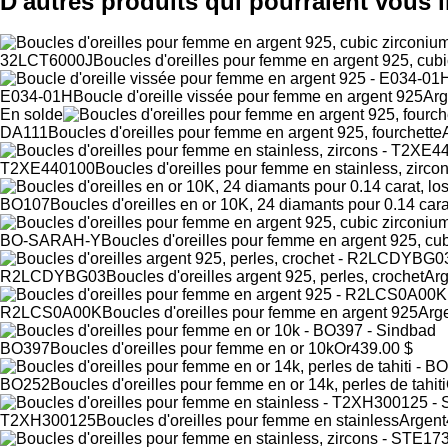
D'autres produits qui pourraient vous i
32LCT6000J
Boucles d'oreilles pour femme en argent 925, cub
E034-01H
Boucle d'oreille vissée pour femme en argent 925
Arg
En solde
DA111
Boucles d'oreilles pour femme en argent 925, fourchette
T2XE440100
Boucles d'oreilles pour femme en stainless, zirco
BO107
Boucles d'oreilles en or 10K, 24 diamants pour 0.14 car
BO-SARAH-Y
Boucles d'oreilles pour femme en argent 925, cu
R2LCDYBG03
Boucles d'oreilles argent 925, perles, crochet
Arg
R2LCS0A00K
Boucles d'oreilles pour femme en argent 925
Arg
BO397
Boucles d'oreilles pour femme en or 10k
Or
439.00 $
BO252
Boucles d'oreilles pour femme en or 14k, perles de tahiti
T2XH300125
Boucles d'oreilles pour femme en stainless
Argent