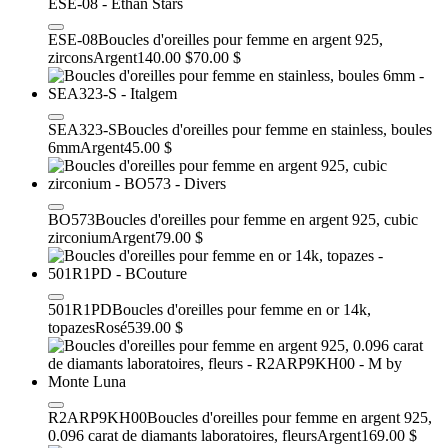
ESE-08
Boucles d'oreilles pour femme en argent 925,
zircons
Argent
140.00 $
70.00 $
SEA323-S
Boucles d'oreilles pour femme en stainless, boules
6mm
Argent
45.00 $
BO573
Boucles d'oreilles pour femme en argent 925, cubic
zirconium
Argent
79.00 $
501R1PD
Boucles d'oreilles pour femme en or 14k,
topazes
Rosé
539.00 $
R2ARP9KH00
Boucles d'oreilles pour femme en argent 925,
0.096 carat de diamants laboratoires, fleurs
Argent
169.00 $