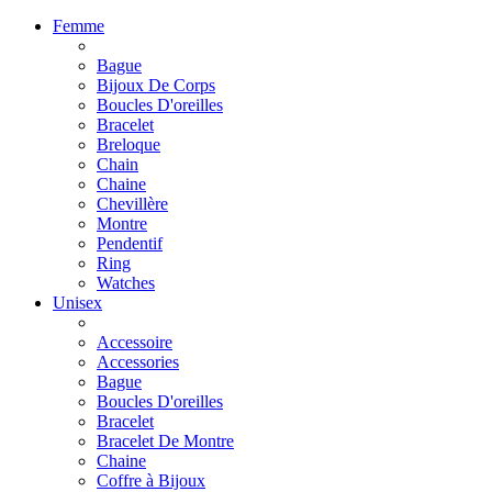
Femme
Bague
Bijoux De Corps
Boucles D'oreilles
Bracelet
Breloque
Chain
Chaine
Chevillère
Montre
Pendentif
Ring
Watches
Unisex
Accessoire
Accessories
Bague
Boucles D'oreilles
Bracelet
Bracelet De Montre
Chaine
Coffre à Bijoux