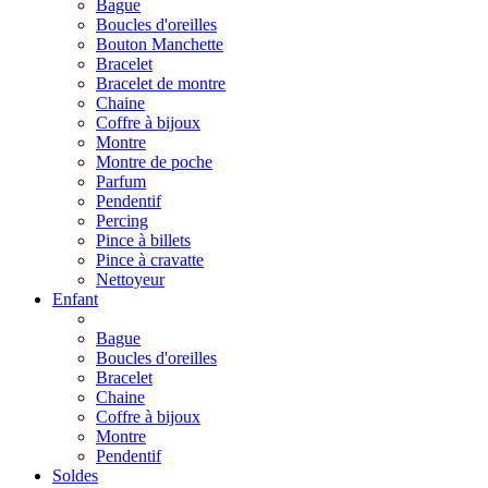
Bague
Boucles d'oreilles
Bouton Manchette
Bracelet
Bracelet de montre
Chaine
Coffre à bijoux
Montre
Montre de poche
Parfum
Pendentif
Percing
Pince à billets
Pince à cravatte
Nettoyeur
Enfant
Bague
Boucles d'oreilles
Bracelet
Chaine
Coffre à bijoux
Montre
Pendentif
Soldes