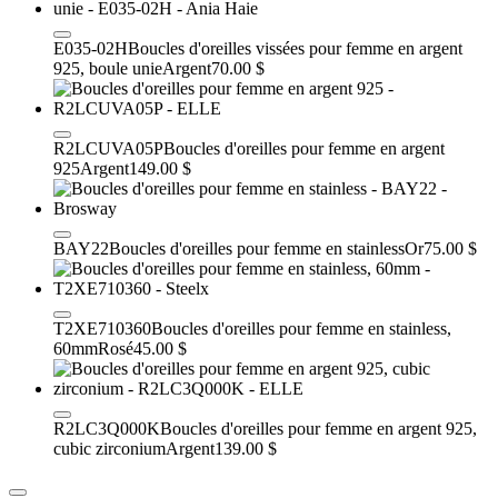
E035-02H
Boucles d'oreilles vissées pour femme en argent
925, boule unie
Argent
70.00 $
R2LCUVA05P
Boucles d'oreilles pour femme en argent
925
Argent
149.00 $
BAY22
Boucles d'oreilles pour femme en stainless
Or
75.00 $
T2XE710360
Boucles d'oreilles pour femme en stainless,
60mm
Rosé
45.00 $
R2LC3Q000K
Boucles d'oreilles pour femme en argent 925,
cubic zirconium
Argent
139.00 $