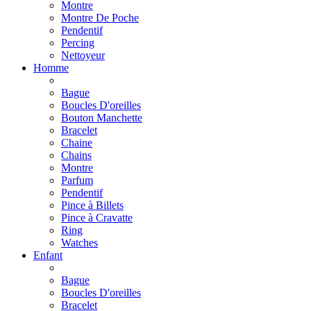
Montre
Montre De Poche
Pendentif
Percing
Nettoyeur
Homme
Bague
Boucles D'oreilles
Bouton Manchette
Bracelet
Chaine
Chains
Montre
Parfum
Pendentif
Pince à Billets
Pince à Cravatte
Ring
Watches
Enfant
Bague
Boucles D'oreilles
Bracelet