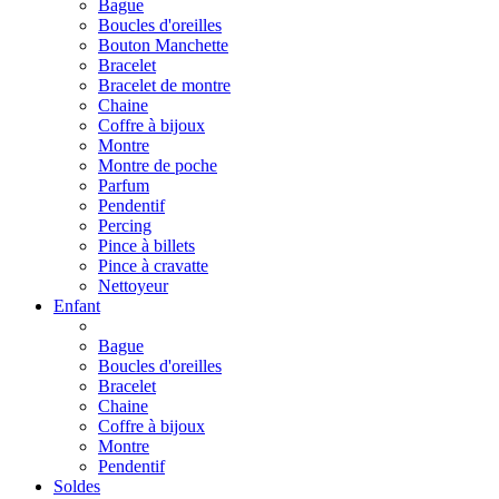
Bague
Boucles d'oreilles
Bouton Manchette
Bracelet
Bracelet de montre
Chaine
Coffre à bijoux
Montre
Montre de poche
Parfum
Pendentif
Percing
Pince à billets
Pince à cravatte
Nettoyeur
Enfant
Bague
Boucles d'oreilles
Bracelet
Chaine
Coffre à bijoux
Montre
Pendentif
Soldes