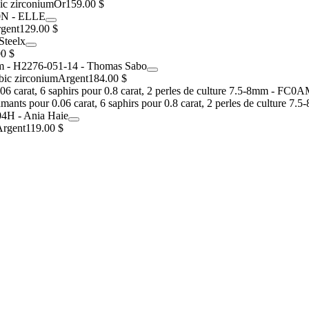
ic zirconium
Or
159.00 $
gent
129.00 $
00 $
bic zirconium
Argent
184.00 $
mants pour 0.06 carat, 6 saphirs pour 0.8 carat, 2 perles de culture 7.
Argent
119.00 $