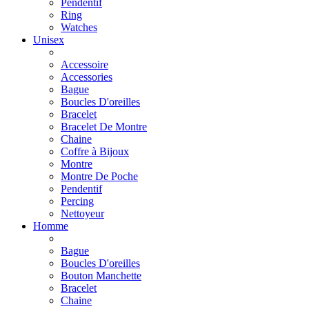
Pendentif
Ring
Watches
Unisex
Accessoire
Accessories
Bague
Boucles D'oreilles
Bracelet
Bracelet De Montre
Chaine
Coffre à Bijoux
Montre
Montre De Poche
Pendentif
Percing
Nettoyeur
Homme
Bague
Boucles D'oreilles
Bouton Manchette
Bracelet
Chaine