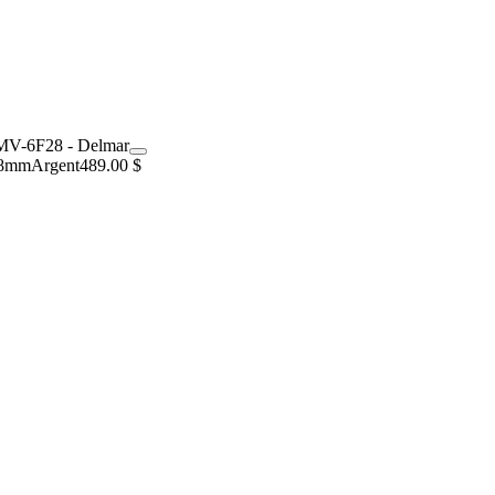
5-8mm
Argent
489.00 $