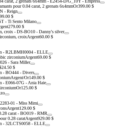
iamants pour 0.04 carat, 2 grenats 6x4mm
Or
399.00 $
99.00 $
gent
279.00 $
irconium, croix
Argent
60.00 $
ubic zirconium
Argent
69.00 $
$
24.50 $
conium
Argent/Or
149.00 $
zirconium
Or
125.00 $
cons
Argent
129.00 $
our 0.28 carat
Argent
929.00 $