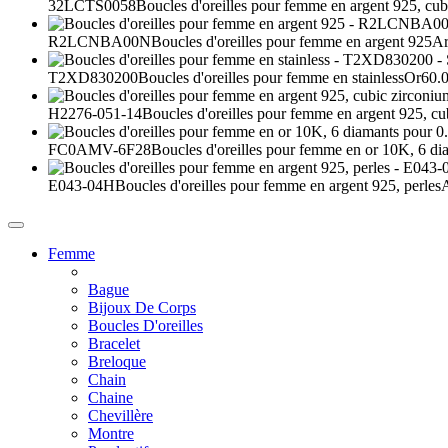
32LCTS0058
Boucles d'oreilles pour femme en argent 925, cub
R2LCNBA00N
Boucles d'oreilles pour femme en argent 925
Ar
T2XD830200
Boucles d'oreilles pour femme en stainless
Or
60.
H2276-051-14
Boucles d'oreilles pour femme en argent 925, cu
FC0AMV-6F28
Boucles d'oreilles pour femme en or 10K, 6 dia
E043-04H
Boucles d'oreilles pour femme en argent 925, perles
Femme
Bague
Bijoux De Corps
Boucles D'oreilles
Bracelet
Breloque
Chain
Chaine
Chevillère
Montre