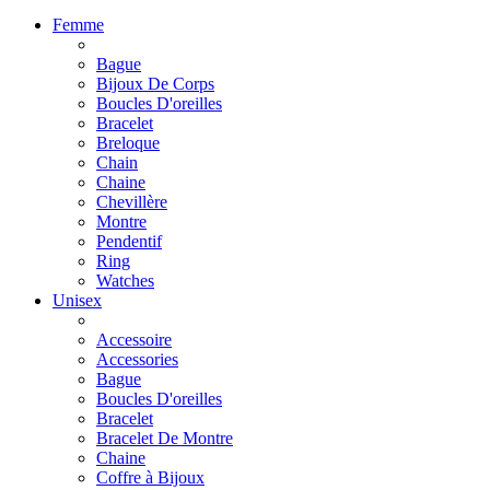
Femme
Bague
Bijoux De Corps
Boucles D'oreilles
Bracelet
Breloque
Chain
Chaine
Chevillère
Montre
Pendentif
Ring
Watches
Unisex
Accessoire
Accessories
Bague
Boucles D'oreilles
Bracelet
Bracelet De Montre
Chaine
Coffre à Bijoux