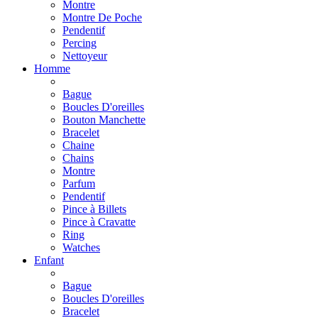
Montre
Montre De Poche
Pendentif
Percing
Nettoyeur
Homme
Bague
Boucles D'oreilles
Bouton Manchette
Bracelet
Chaine
Chains
Montre
Parfum
Pendentif
Pince à Billets
Pince à Cravatte
Ring
Watches
Enfant
Bague
Boucles D'oreilles
Bracelet