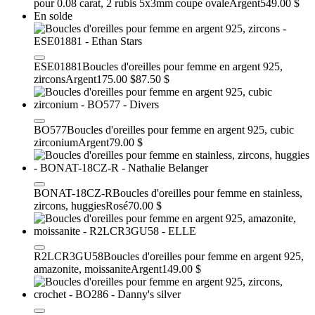
pour 0.08 carat, 2 rubis 5x3mm coupe ovale
Argent
549.00 $
En solde
ESE01881
Boucles d'oreilles pour femme en argent 925,
zircons
Argent
175.00 $
87.50 $
BO577
Boucles d'oreilles pour femme en argent 925, cubic
zirconium
Argent
79.00 $
BONAT-18CZ-R
Boucles d'oreilles pour femme en stainless,
zircons, huggies
Rosé
70.00 $
R2LCR3GU58
Boucles d'oreilles pour femme en argent 925,
amazonite, moissanite
Argent
149.00 $