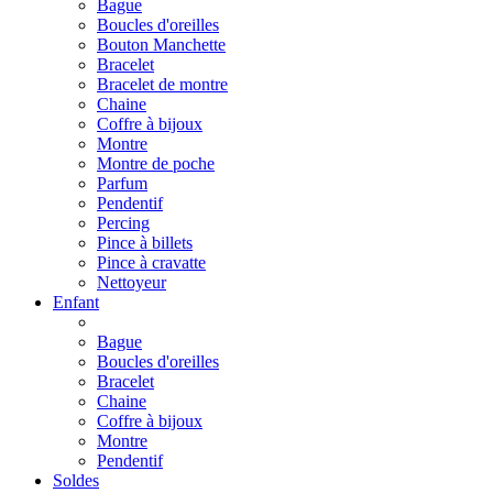
Bague
Boucles d'oreilles
Bouton Manchette
Bracelet
Bracelet de montre
Chaine
Coffre à bijoux
Montre
Montre de poche
Parfum
Pendentif
Percing
Pince à billets
Pince à cravatte
Nettoyeur
Enfant
Bague
Boucles d'oreilles
Bracelet
Chaine
Coffre à bijoux
Montre
Pendentif
Soldes