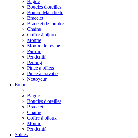
Bague
Boucles d'oreilles
Bouton Manchette
Bracelet
Bracelet de montre
Chaine
Coffre à bijoux
Montre
Montre de poche
Parfum
Pendentif
Percing
Pince à billets
Pince à cravatte
Nettoyeur
Enfant
Bague
Boucles d'oreilles
Bracelet
Chaine
Coffre à bijoux
Montre
Pendentif
Soldes