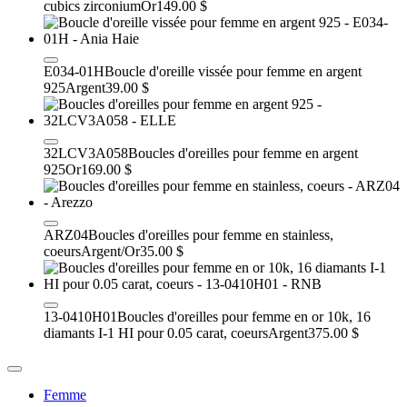
cubics zirconium
Or
149.00 $
E034-01H
Boucle d'oreille vissée pour femme en argent
925
Argent
39.00 $
32LCV3A058
Boucles d'oreilles pour femme en argent
925
Or
169.00 $
ARZ04
Boucles d'oreilles pour femme en stainless,
coeurs
Argent/Or
35.00 $
13-0410H01
Boucles d'oreilles pour femme en or 10k, 16
diamants I-1 HI pour 0.05 carat, coeurs
Argent
375.00 $
Femme