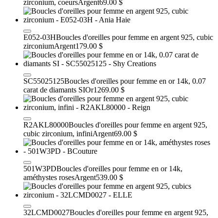
zirconium, coeurs
Argent
69.00 $
E052-03H
Boucles d'oreilles pour femme en argent 925, cubic
zirconium
Argent
179.00 $
SC55025125
Boucles d'oreilles pour femme en or 14k, 0.07
carat de diamants SI
Or
1269.00 $
R2AKL80000
Boucles d'oreilles pour femme en argent 925,
cubic zirconium, infini
Argent
69.00 $
501W3PD
Boucles d'oreilles pour femme en or 14k,
améthystes roses
Argent
539.00 $
32LCMD0027
Boucles d'oreilles pour femme en argent 925,