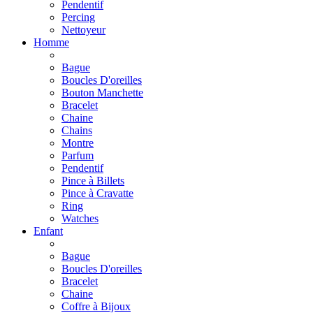
Pendentif
Percing
Nettoyeur
Homme
Bague
Boucles D'oreilles
Bouton Manchette
Bracelet
Chaine
Chains
Montre
Parfum
Pendentif
Pince à Billets
Pince à Cravatte
Ring
Watches
Enfant
Bague
Boucles D'oreilles
Bracelet
Chaine
Coffre à Bijoux