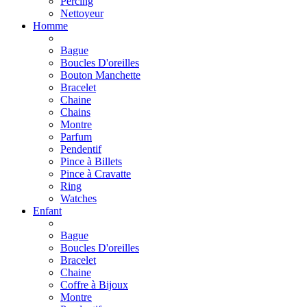
Percing
Nettoyeur
Homme
Bague
Boucles D'oreilles
Bouton Manchette
Bracelet
Chaine
Chains
Montre
Parfum
Pendentif
Pince à Billets
Pince à Cravatte
Ring
Watches
Enfant
Bague
Boucles D'oreilles
Bracelet
Chaine
Coffre à Bijoux
Montre