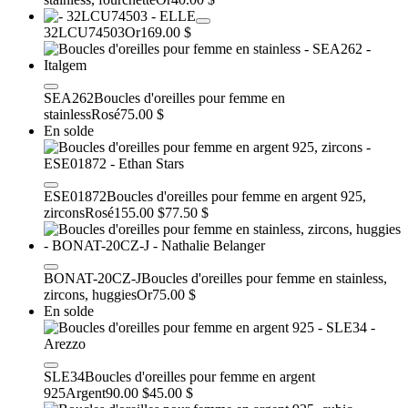
32LCU74503
Or
169.00 $
SEA262
Boucles d'oreilles pour femme en
stainless
Rosé
75.00 $
En solde
ESE01872
Boucles d'oreilles pour femme en argent 925,
zircons
Rosé
155.00 $
77.50 $
BONAT-20CZ-J
Boucles d'oreilles pour femme en stainless,
zircons, huggies
Or
75.00 $
En solde
SLE34
Boucles d'oreilles pour femme en argent
925
Argent
90.00 $
45.00 $