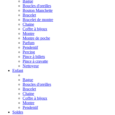
Bague
Boucles d'oreilles
Bouton Manchette
Bracelet
Bracelet de montre
Chaine
Coffre à bijoux
Montre
Montre de poche
Parfum
Pendentif
Percing
Pince à billets
Pince à cravatte
Nettoyeur
Enfant
Bague
Boucles d'oreilles
Bracelet
Chaine
Coffre à bijoux
Montre
Pendentif
Soldes