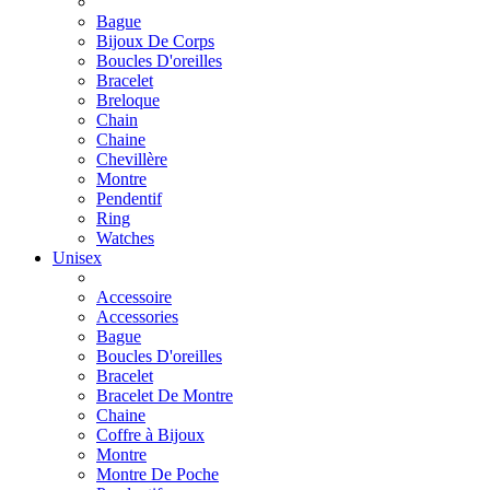
Bague
Bijoux De Corps
Boucles D'oreilles
Bracelet
Breloque
Chain
Chaine
Chevillère
Montre
Pendentif
Ring
Watches
Unisex
Accessoire
Accessories
Bague
Boucles D'oreilles
Bracelet
Bracelet De Montre
Chaine
Coffre à Bijoux
Montre
Montre De Poche