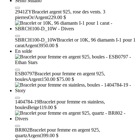
2941ZY
Bracelet argent 925, rose des vents. 3
pierres
Or/Argent
229.00 $
SBRCH100-D_10W
Bracelet or 10K, 96 diamants I-1 pour 1
carat
Argent
3950.00 $
En solde
ESB0797
Bracelet pour femme en argent 925,
boules
Argent
150.00 $
75.00 $
1404784-19
Bracelet pour femme en stainless,
boules
Beige
119.00 $
BR802
Bracelet pour femme en argent 925,
quartz
Argent
399.00 $