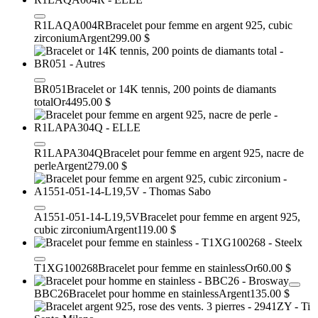
R1LAQA004R
Bracelet pour femme en argent 925, cubic
zirconium
Argent
299.00 $
BR051
Bracelet or 14K tennis, 200 points de diamants
total
Or
4495.00 $
R1LAPA304Q
Bracelet pour femme en argent 925, nacre de
perle
Argent
279.00 $
A1551-051-14-L19,5V
Bracelet pour femme en argent 925,
cubic zirconium
Argent
119.00 $
T1XG100268
Bracelet pour femme en stainless
Or
60.00 $
BBC26
Bracelet pour homme en stainless
Argent
135.00 $