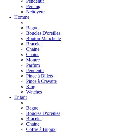
Pendentif
Percing
Nettoyeur
Homme
Bague
Boucles D'oreilles
Bouton Manchette
Bracelet
Chaine
Chains
Montre
Parfum
Pendentif
Pince à Billets
Pince à Cravatte
Ring
Watches
Enfant
Bague
Boucles D'oreilles
Bracelet
Chaine
Coffre à Bijoux