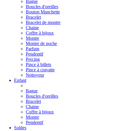
Bague
Boucles d'oreilles
Bouton Manchette
Bracelet
Bracelet de montre
Chaine
Coffre à bijoux
Montre
Montre de poche
Parfum
Pendentif
Percing
Pince à billets
Pince à cravatte
Nettoyeur
Enfant
Bague
Boucles d'oreilles
Bracelet
Chaine
Coffre à bijoux
Montre
Pendentif
Soldes