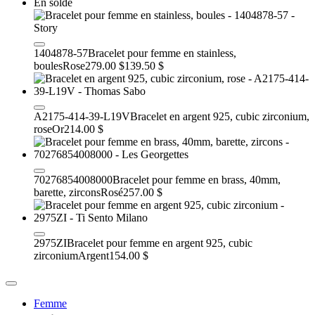
En solde
1404878-57
Bracelet pour femme en stainless,
boules
Rose
279.00 $
139.50 $
A2175-414-39-L19V
Bracelet en argent 925, cubic zirconium,
rose
Or
214.00 $
70276854008000
Bracelet pour femme en brass, 40mm,
barette, zircons
Rosé
257.00 $
2975ZI
Bracelet pour femme en argent 925, cubic
zirconium
Argent
154.00 $
Femme