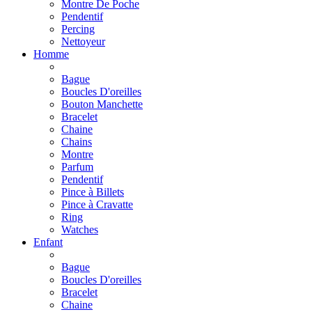
Montre De Poche
Pendentif
Percing
Nettoyeur
Homme
Bague
Boucles D'oreilles
Bouton Manchette
Bracelet
Chaine
Chains
Montre
Parfum
Pendentif
Pince à Billets
Pince à Cravatte
Ring
Watches
Enfant
Bague
Boucles D'oreilles
Bracelet
Chaine