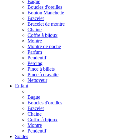
Bague
Boucles d'oreilles
Bouton Manchette
Bracelet
Bracelet de montre
Chaine
Coffre à bijoux
Montre
Montre de poche
Parfum
Pendentif
Percing
Pince à billets
Pince à cravatte
Nettoyeur
Enfant
Bague
Boucles d'oreilles
Bracelet
Chaine
Coffre à bijoux
Montre
Pendentif
Soldes