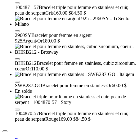
1004871-57
Bracelet triple pour femme en stainless et cuir,
peau de serpent
Gris
169.00 $
84.50 $
2960SY
Bracelet pour femme en argent
925
Argent/Or
189.00 $
BHKB212
Bracelet pour femme en stainless, cubic zirconium,
coeur
Or
110.00 $
SWB287-GO
Bracelet pour femme en stainless
Or
60.00 $
En solde
1004870-57
Bracelet triple pour femme en stainless et cuir,
peau de serpent
Rouge
169.00 $
84.50 $