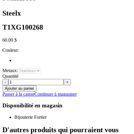
Steelx
T1XG100268
60.00 $
Couleur:
Metaux:
Quantité
-
+
Ajouter au panier
Passer à la caisse
Continuer à magasiner
Disponibilité en magasin
Bijouterie Fortier
D'autres produits qui pourraient vous