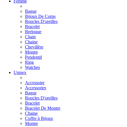
Femme
Bague
Bijoux De Corps
Boucles D'oreilles
Bracelet
Breloque
Chain
Chaine
Chevillère
Montre
Pendentif
Ring
Watches
Unisex
Accessoire
Accessories
Bague
Boucles D'oreilles
Bracelet
Bracelet De Montre
Chaine
Coffre à Bijoux
Montre