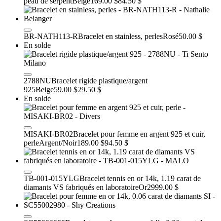
peau de serpent
Beige
169.00 $
84.50 $
BR-NATH113-R
Bracelet en stainless, perles
Rosé
50.00 $
En solde
2788NU
Bracelet rigide plastique/argent
925
Beige
59.00 $
29.50 $
En solde
MISAKI-BR02
Bracelet pour femme en argent 925 et cuir,
perle
Argent/Noir
189.00 $
94.50 $
TB-001-015YLG
Bracelet tennis en or 14k, 1.19 carat de
diamants VS fabriqués en laboratoire
Or
2999.00 $