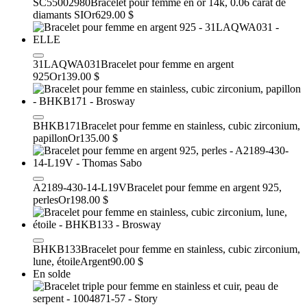
SC55002980
Bracelet pour femme en or 14k, 0.06 carat de
diamants SI
Or
629.00 $
31LAQWA031
Bracelet pour femme en argent
925
Or
139.00 $
BHKB171
Bracelet pour femme en stainless, cubic zirconium,
papillon
Or
135.00 $
A2189-430-14-L19V
Bracelet pour femme en argent 925,
perles
Or
198.00 $
BHKB133
Bracelet pour femme en stainless, cubic zirconium,
lune, étoile
Argent
90.00 $
En solde