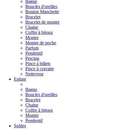
Bague
Boucles d'oreilles
Bouton Manchette
Bracelet
Bracelet de montre
Chaine
Coffre à bijoux
Montre
Montre de poche
Parfum
Pendentif
Percing
Pince à billets
Pince à cravatte
Nettoyeur
Enfant
Bague
Boucles d'oreilles
Bracelet
Chaine
Coffre à bijoux
Montre
Pendentif
Soldes