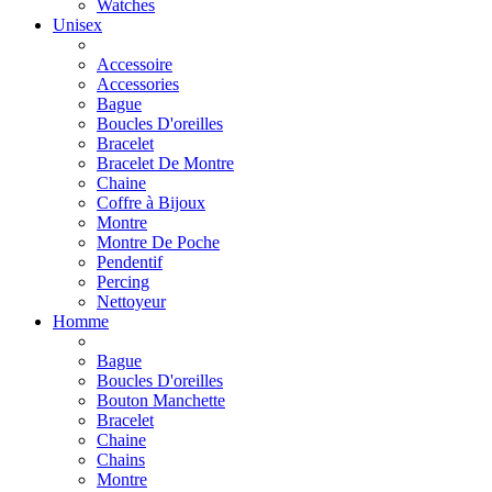
Watches
Unisex
Accessoire
Accessories
Bague
Boucles D'oreilles
Bracelet
Bracelet De Montre
Chaine
Coffre à Bijoux
Montre
Montre De Poche
Pendentif
Percing
Nettoyeur
Homme
Bague
Boucles D'oreilles
Bouton Manchette
Bracelet
Chaine
Chains
Montre