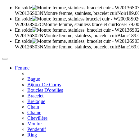
En solde
W20136S03N
Montre femme, stainless, bracelet cuir
Noir
189.0
En solde
W20038S02C
Montre femme, stainless bracelet cuir
Rose
179.00
En solde
W20136S02N
Montre femme, stainless, bracelet cuir
Blanc
189.
En solde
W20126S03N
Montre femme, stainless, bracelet cuir
Blanc
169.
Femme
Bague
Bijoux De Corps
Boucles D'oreilles
Bracelet
Breloque
Chain
Chaine
Chevillère
Montre
Pendentif
Ring