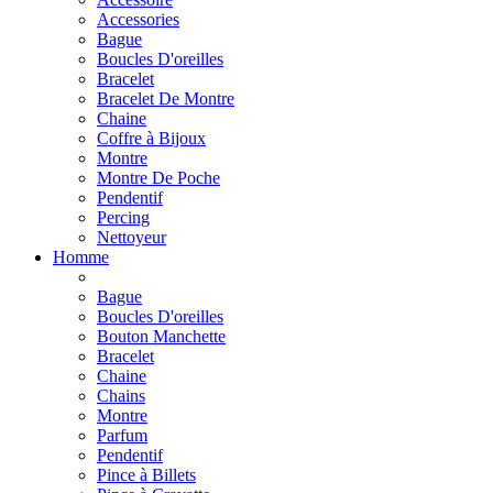
Accessories
Bague
Boucles D'oreilles
Bracelet
Bracelet De Montre
Chaine
Coffre à Bijoux
Montre
Montre De Poche
Pendentif
Percing
Nettoyeur
Homme
Bague
Boucles D'oreilles
Bouton Manchette
Bracelet
Chaine
Chains
Montre
Parfum
Pendentif
Pince à Billets