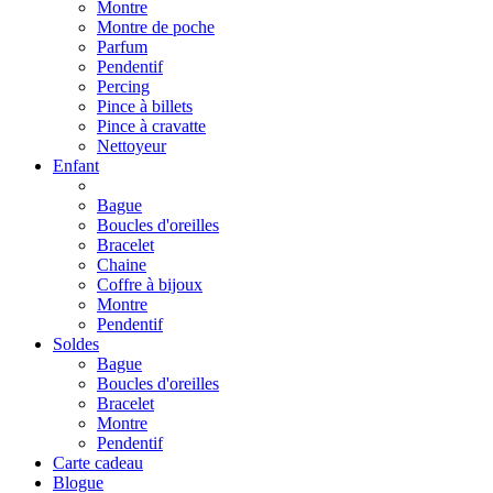
Montre
Montre de poche
Parfum
Pendentif
Percing
Pince à billets
Pince à cravatte
Nettoyeur
Enfant
Bague
Boucles d'oreilles
Bracelet
Chaine
Coffre à bijoux
Montre
Pendentif
Soldes
Bague
Boucles d'oreilles
Bracelet
Montre
Pendentif
Carte cadeau
Blogue