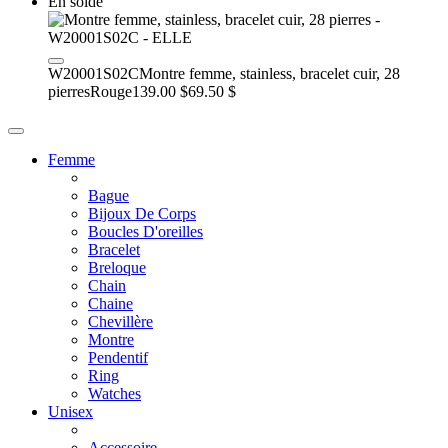
En solde
W20001S02C
Montre femme, stainless, bracelet cuir, 28
pierres
Rouge
139.00 $
69.50 $
Femme
Bague
Bijoux De Corps
Boucles D'oreilles
Bracelet
Breloque
Chain
Chaine
Chevillère
Montre
Pendentif
Ring
Watches
Unisex
Accessoire